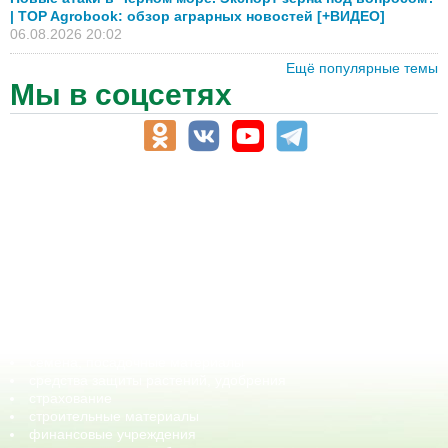
| TOP Agrobook: обзор аграрных новостей [+ВИДЕО]
06.08.2026 20:02
Ещё популярные темы
Мы в соцсетях
АПК-Каталог
АПК-органы управления
ветеринарные препараты, ветеринарные учреждения
ГСМ, биотопливо
корма, добавки для животных
оборудование для АПК, промышленное, весовое
обучение
сельхозпроизводители / сельхозпредприятия
сельхозтехника, запчасти
семена, посадочные материалы
средства защиты растений, удобрения
страхование
строительные материалы
финансовые учреждения