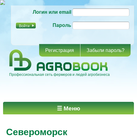
Перейти к
Логин или email
основному
содержанию
Пароль
Регистрация
Забыли пароль?
Профессиональная сеть фермеров и людей агробизнеса
Главное меню
☰ Меню
Североморск