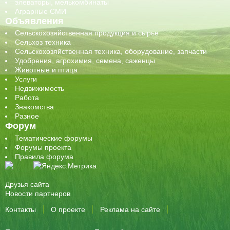
элеваторы, мелькомбинаты
Аграрные СМИ
Объявления
Сельскохозяйственная продукция и сырье
Сельхоз техника
Сельскохозяйственная техника, оборудование, запчасти
Удобрения, агрохимия, семена, саженцы
Животные и птица
Услуги
Недвижимость
Работа
Знакомства
Разное
Форум
Тематические форумы
Форумы проекта
Правила форума
Друзья сайта
Новости партнеров
Контакты
О проекте
Реклама на сайте