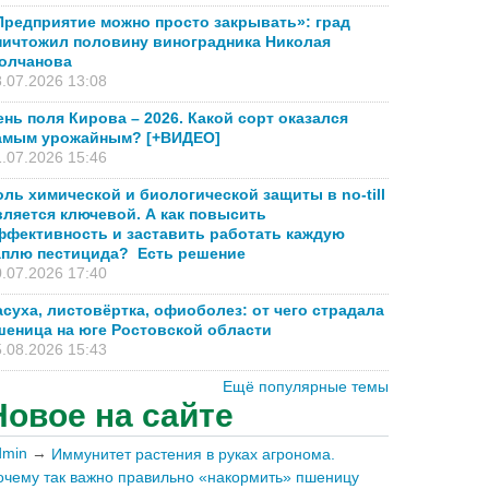
Предприятие можно просто закрывать»: град
ничтожил половину виноградника Николая
олчанова
.07.2026 13:08
ень поля Кирова – 2026. Какой сорт оказался
амым урожайным? [+ВИДЕО]
.07.2026 15:46
оль химической и биологической защиты в no-till
вляется ключевой. А как повысить
ффективность и заставить работать каждую
аплю пестицида? Есть решение
.07.2026 17:40
асуха, листовёртка, офиоболез: от чего страдала
шеница на юге Ростовской области
.08.2026 15:43
Ещё популярные темы
Новое на сайте
dmin
→
Иммунитет растения в руках агронома.
очему так важно правильно «накормить» пшеницу