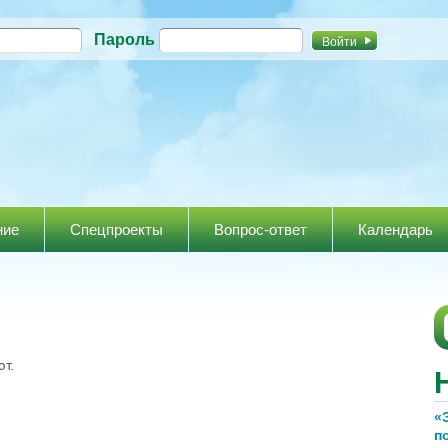
Перейти к
Пароль
основному
содержанию
ние
Спецпроекты
Вопрос-ответ
Календарь
т.
«
п