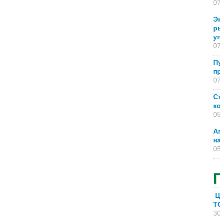
07
Э
р
у
07
П
п
07
С
к
05
А
н
05
Ц
T
30