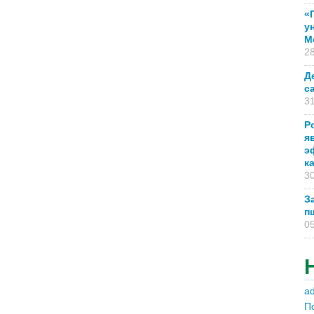
«
у
М
28
Д
с
31
Р
я
э
к
30
З
п
05
a
П