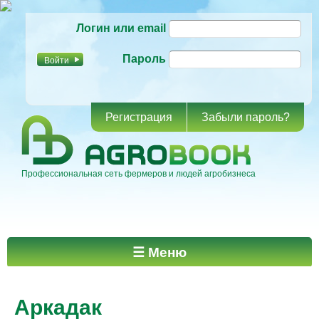
Перейти к
Логин или email
основному
содержанию
Пароль
Регистрация
Забыли пароль?
Профессиональная сеть фермеров и людей агробизнеса
Главное меню
☰ Меню
Аркадак