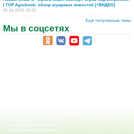
| TOP Agrobook: обзор аграрных новостей [+ВИДЕО]
06.08.2026 20:02
Ещё популярные темы
Мы в соцсетях
АПК-Каталог
АПК-органы управления
ветеринарные препараты, ветеринарные учреждения
ГСМ, биотопливо
корма, добавки для животных
оборудование для АПК, промышленное, весовое
обучение
сельхозпроизводители / сельхозпредприятия
сельхозтехника, запчасти
семена, посадочные материалы
средства защиты растений, удобрения
страхование
строительные материалы
финансовые учреждения