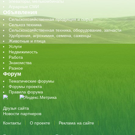
элеваторы, мелькомбинаты
Аграрные СМИ
Объявления
Сельскохозяйственная продукция и сырье
Сельхоз техника
Сельскохозяйственная техника, оборудование, запчасти
Удобрения, агрохимия, семена, саженцы
Животные и птица
Услуги
Недвижимость
Работа
Знакомства
Разное
Форум
Тематические форумы
Форумы проекта
Правила форума
Друзья сайта
Новости партнеров
Контакты
О проекте
Реклама на сайте