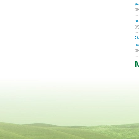
р
05
a
05
О
ч
05