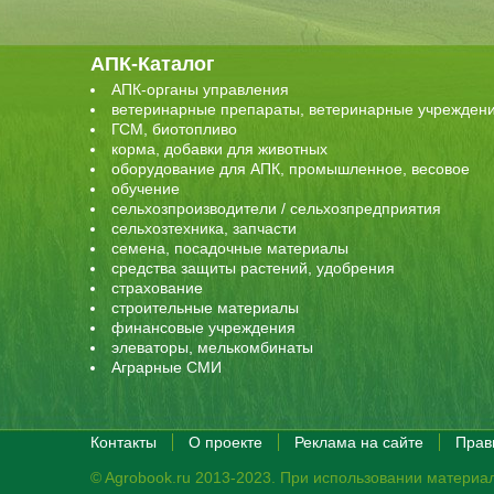
АПК-Каталог
АПК-органы управления
ветеринарные препараты, ветеринарные учрежден
ГСМ, биотопливо
корма, добавки для животных
оборудование для АПК, промышленное, весовое
обучение
сельхозпроизводители / сельхозпредприятия
сельхозтехника, запчасти
семена, посадочные материалы
средства защиты растений, удобрения
страхование
строительные материалы
финансовые учреждения
элеваторы, мелькомбинаты
Аграрные СМИ
Контакты
О проекте
Реклама на сайте
Прав
© Agrobook.ru 2013-2023. При использовании материал