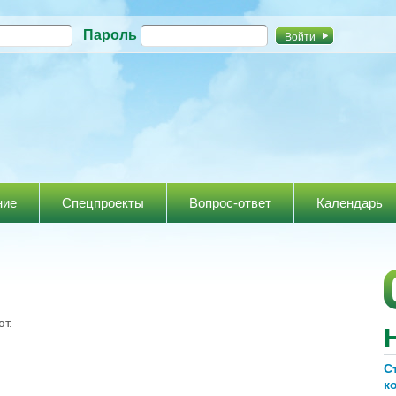
Перейти к
Пароль
основному
содержанию
ние
Спецпроекты
Вопрос-ответ
Календарь
т.
С
к