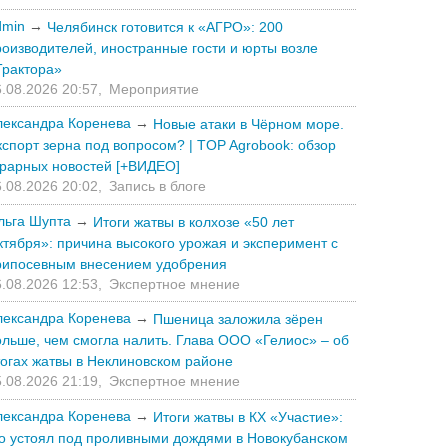
dmin
→
Челябинск готовится к «АГРО»: 200
роизводителей, иностранные гости и юрты возле
Трактора»
.08.2026 20:57,
Мероприятие
лександра Коренева
→
Новые атаки в Чёрном море.
кспорт зерна под вопросом? | TOP Agrobook: обзор
грарных новостей [+ВИДЕО]
.08.2026 20:02,
Запись в блоге
льга Шупта
→
Итоги жатвы в колхозе «50 лет
ктября»: причина высокого урожая и эксперимент с
рипосевным внесением удобрения
.08.2026 12:53,
Экспертное мнение
лександра Коренева
→
Пшеница заложила зёрен
ольше, чем смогла налить. Глава ООО «Гелиос» – об
тогах жатвы в Неклиновском районе
.08.2026 21:19,
Экспертное мнение
лександра Коренева
→
Итоги жатвы в КХ «Участие»:
то устоял под проливными дождями в Новокубанском