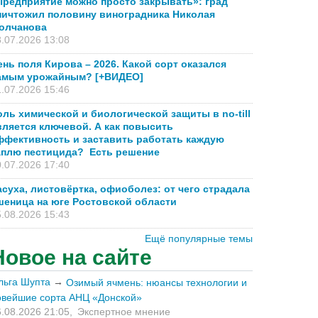
Предприятие можно просто закрывать»: град
ничтожил половину виноградника Николая
олчанова
.07.2026 13:08
ень поля Кирова – 2026. Какой сорт оказался
амым урожайным? [+ВИДЕО]
.07.2026 15:46
оль химической и биологической защиты в no-till
вляется ключевой. А как повысить
ффективность и заставить работать каждую
аплю пестицида? Есть решение
.07.2026 17:40
асуха, листовёртка, офиоболез: от чего страдала
шеница на юге Ростовской области
.08.2026 15:43
Ещё популярные темы
Новое на сайте
льга Шупта
→
Озимый ячмень: нюансы технологии и
овейшие сорта АНЦ «Донской»
.08.2026 21:05,
Экспертное мнение