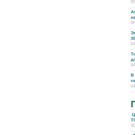
05
А
н
05
Э
3
04
Т
д
04
В
с
04
Ц
T
30