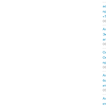
a
п
«
06
А
Э
а
06
О
О
п
06
А
б
и
05
А
к