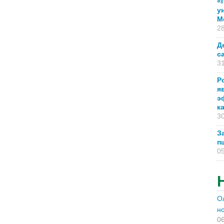
«
у
М
28
Д
с
31
Р
я
э
к
30
З
п
05
О
н
06