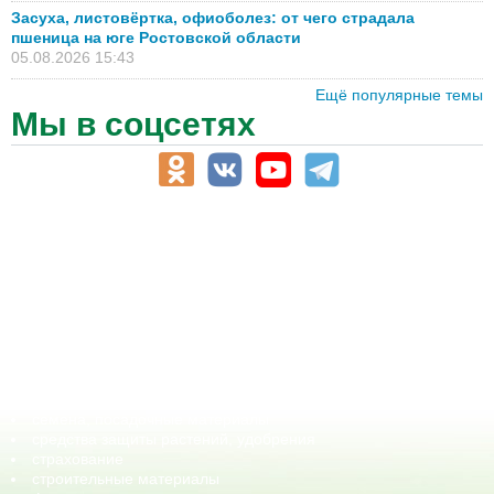
Засуха, листовёртка, офиоболез: от чего страдала
пшеница на юге Ростовской области
05.08.2026 15:43
Ещё популярные темы
Мы в соцсетях
АПК-Каталог
АПК-органы управления
ветеринарные препараты, ветеринарные учреждения
ГСМ, биотопливо
корма, добавки для животных
оборудование для АПК, промышленное, весовое
обучение
сельхозпроизводители / сельхозпредприятия
сельхозтехника, запчасти
семена, посадочные материалы
средства защиты растений, удобрения
страхование
строительные материалы