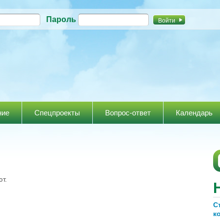
Перейти к
Пароль
основному
содержанию
ние
Спецпроекты
Вопрос-ответ
Календарь
т.
С
к