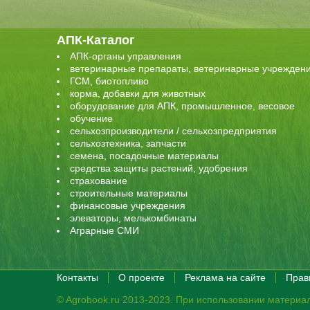
АПК-Каталог
АПК-органы управления
ветеринарные препараты, ветеринарные учрежден
ГСМ, биотопливо
корма, добавки для животных
оборудование для АПК, промышленное, весовое
обучение
сельхозпроизводители / сельхозпредприятия
сельхозтехника, запчасти
семена, посадочные материалы
средства защиты растений, удобрения
страхование
строительные материалы
финансовые учреждения
элеваторы, мелькомбинаты
Аграрные СМИ
Контакты
О проекте
Реклама на сайте
Прав
© Agrobook.ru 2013-2023. При использовании материал