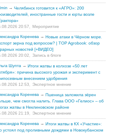
dmin
→
Челябинск готовится к «АГРО»: 200
роизводителей, иностранные гости и юрты возле
Трактора»
.08.2026 20:57,
Мероприятие
лександра Коренева
→
Новые атаки в Чёрном море.
кспорт зерна под вопросом? | TOP Agrobook: обзор
грарных новостей [+ВИДЕО]
.08.2026 20:02,
Запись в блоге
льга Шупта
→
Итоги жатвы в колхозе «50 лет
ктября»: причина высокого урожая и эксперимент с
рипосевным внесением удобрения
.08.2026 12:53,
Экспертное мнение
лександра Коренева
→
Пшеница заложила зёрен
ольше, чем смогла налить. Глава ООО «Гелиос» – об
тогах жатвы в Неклиновском районе
.08.2026 21:19,
Экспертное мнение
лександра Коренева
→
Итоги жатвы в КХ «Участие»:
то устоял под проливными дождями в Новокубанском