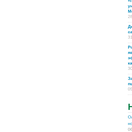
«
у
М
28
Д
с
31
Р
я
э
к
30
З
п
05
О
н
06