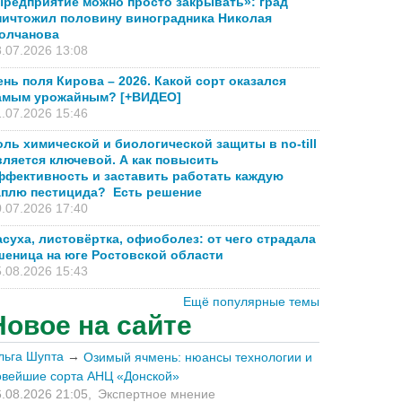
Предприятие можно просто закрывать»: град
ничтожил половину виноградника Николая
олчанова
.07.2026 13:08
ень поля Кирова – 2026. Какой сорт оказался
амым урожайным? [+ВИДЕО]
.07.2026 15:46
оль химической и биологической защиты в no-till
вляется ключевой. А как повысить
ффективность и заставить работать каждую
аплю пестицида? Есть решение
.07.2026 17:40
асуха, листовёртка, офиоболез: от чего страдала
шеница на юге Ростовской области
.08.2026 15:43
Ещё популярные темы
Новое на сайте
льга Шупта
→
Озимый ячмень: нюансы технологии и
овейшие сорта АНЦ «Донской»
.08.2026 21:05,
Экспертное мнение