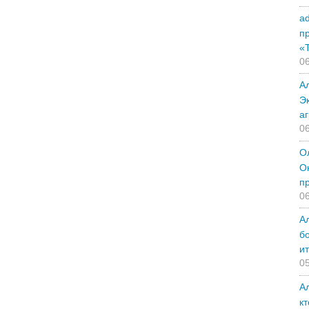
a
п
«
06
А
Э
а
06
О
О
п
06
А
б
и
05
А
к