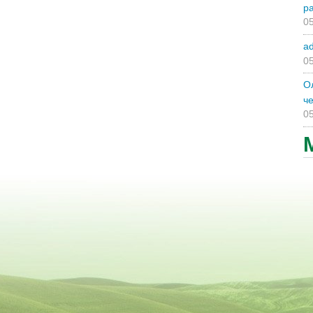
р
05
a
05
О
ч
05