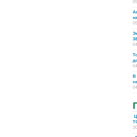
05
А
н
05
Э
3
04
Т
д
04
В
с
04
Ц
T
30