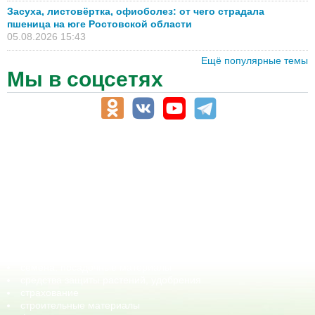
Засуха, листовёртка, офиоболез: от чего страдала
пшеница на юге Ростовской области
05.08.2026 15:43
Ещё популярные темы
Мы в соцсетях
АПК-Каталог
АПК-органы управления
ветеринарные препараты, ветеринарные учреждения
ГСМ, биотопливо
корма, добавки для животных
оборудование для АПК, промышленное, весовое
обучение
сельхозпроизводители / сельхозпредприятия
сельхозтехника, запчасти
семена, посадочные материалы
средства защиты растений, удобрения
страхование
строительные материалы