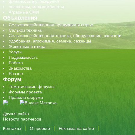
финансовые учреждения
элеваторы, мелькомбинаты
Аграрные СМИ
Объявления
Сельскохозяйственная продукция и сырье
Сельхоз техника
Сельскохозяйственная техника, оборудование, запчасти
Удобрения, агрохимия, семена, саженцы
Животные и птица
Услуги
Недвижимость
Работа
Знакомства
Разное
Форум
Тематические форумы
Форумы проекта
Правила форума
Друзья сайта
Новости партнеров
Контакты
О проекте
Реклама на сайте