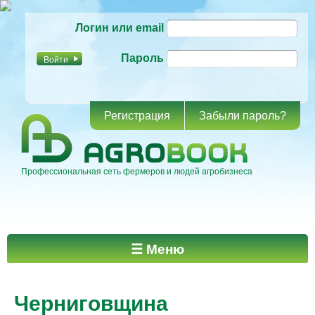
Перейти к
Логин или email
основному
содержанию
Пароль
Регистрация
Забыли пароль?
Профессиональная сеть фермеров и людей агробизнеса
Главное меню
☰ Меню
Черниговщина