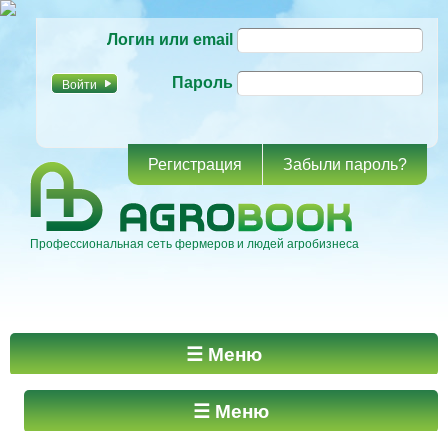
Перейти к
Логин или email
основному
содержанию
Пароль
Регистрация
Забыли пароль?
Профессиональная сеть фермеров и людей агробизнеса
Главное меню
☰ Меню
☰ Меню