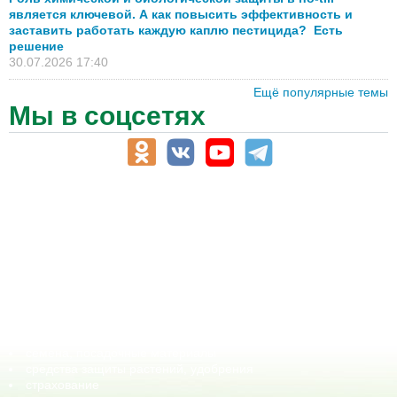
является ключевой. А как повысить эффективность и
заставить работать каждую каплю пестицида? Есть
решение
30.07.2026 17:40
Ещё популярные темы
Мы в соцсетях
АПК-Каталог
АПК-органы управления
ветеринарные препараты, ветеринарные учреждения
ГСМ, биотопливо
корма, добавки для животных
оборудование для АПК, промышленное, весовое
обучение
сельхозпроизводители / сельхозпредприятия
сельхозтехника, запчасти
семена, посадочные материалы
средства защиты растений, удобрения
страхование