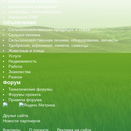
строительные материалы
финансовые учреждения
элеваторы, мелькомбинаты
Аграрные СМИ
Объявления
Сельскохозяйственная продукция и сырье
Сельхоз техника
Сельскохозяйственная техника, оборудование, запчасти
Удобрения, агрохимия, семена, саженцы
Животные и птица
Услуги
Недвижимость
Работа
Знакомства
Разное
Форум
Тематические форумы
Форумы проекта
Правила форума
Друзья сайта
Новости партнеров
Контакты
О проекте
Реклама на сайте