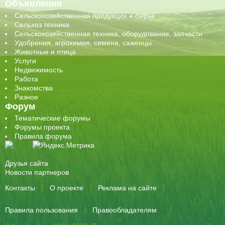
Объявления
Сельскохозяйственная продукция и сырье
Сельхоз техника
Сельскохозяйственная техника, оборудование, запчасти
Удобрения, агрохимия, семена, саженцы
Животные и птица
Услуги
Недвижимость
Работа
Знакомства
Разное
Форум
Тематические форумы
Форумы проекта
Правила форума
Друзья сайта
Новости партнеров
Контакты
О проекте
Реклама на сайте
Правила пользования
Правообладателям