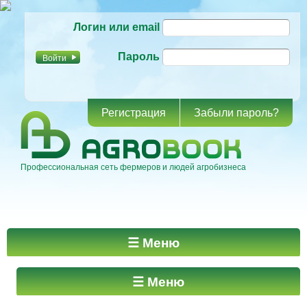
Перейти к
Логин или email
основному
содержанию
Пароль
Регистрация
Забыли пароль?
Профессиональная сеть фермеров и людей агробизнеса
Главное меню
☰ Меню
☰ Меню