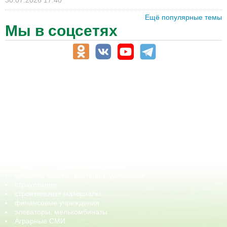
30.07.2026 17:40
Ещё популярные темы
Мы в соцсетях
АПК-Каталог
АПК-органы управления
ветеринарные препараты, ветеринарные учреждения
ГСМ, биотопливо
корма, добавки для животных
оборудование для АПК, промышленное, весовое
обучение
сельхозпроизводители / сельхозпредприятия
сельхозтехника, запчасти
семена, посадочные материалы
средства защиты растений, удобрения
страхование
строительные материалы
финансовые учреждения
элеваторы, мелькомбинаты
Аграрные СМИ