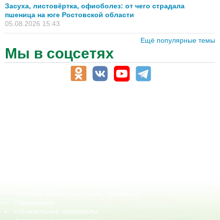
Засуха, листовёртка, офиоболез: от чего страдала
пшеница на юге Ростовской области
05.08.2026 15:43
Ещё популярные темы
Мы в соцсетях
АПК-Каталог
АПК-органы управления
ветеринарные препараты, ветеринарные учреждения
ГСМ, биотопливо
корма, добавки для животных
оборудование для АПК, промышленное, весовое
обучение
сельхозпроизводители / сельхозпредприятия
сельхозтехника, запчасти
семена, посадочные материалы
средства защиты растений, удобрения
страхование
строительные материалы
финансовые учреждения