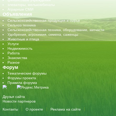
элеваторы, мелькомбинаты
Аграрные СМИ
Объявления
Сельскохозяйственная продукция и сырье
Сельхоз техника
Сельскохозяйственная техника, оборудование, запчасти
Удобрения, агрохимия, семена, саженцы
Животные и птица
Услуги
Недвижимость
Работа
Знакомства
Разное
Форум
Тематические форумы
Форумы проекта
Правила форума
Друзья сайта
Новости партнеров
Контакты
О проекте
Реклама на сайте