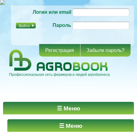
Перейти к
Логин или email
основному
содержанию
Пароль
Регистрация
Забыли пароль?
Профессиональная сеть фермеров и людей агробизнеса
Главное меню
☰ Меню
☰ Меню