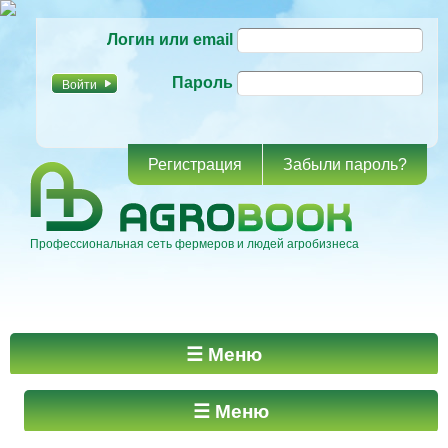
Перейти к
Логин или email
основному
содержанию
Пароль
Регистрация
Забыли пароль?
Профессиональная сеть фермеров и людей агробизнеса
Главное меню
☰ Меню
☰ Меню