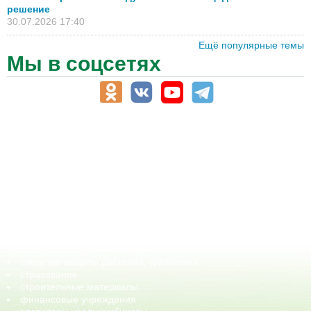
решение
30.07.2026 17:40
Ещё популярные темы
Мы в соцсетях
АПК-Каталог
АПК-органы управления
ветеринарные препараты, ветеринарные учреждения
ГСМ, биотопливо
корма, добавки для животных
оборудование для АПК, промышленное, весовое
обучение
сельхозпроизводители / сельхозпредприятия
сельхозтехника, запчасти
семена, посадочные материалы
средства защиты растений, удобрения
страхование
строительные материалы
финансовые учреждения