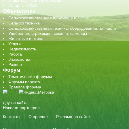
элеваторы, мелькомбинаты
Аграрные СМИ
Объявления
Сельскохозяйственная продукция и сырье
Сельхоз техника
Сельскохозяйственная техника, оборудование, запчасти
Удобрения, агрохимия, семена, саженцы
Животные и птица
Услуги
Недвижимость
Работа
Знакомства
Разное
Форум
Тематические форумы
Форумы проекта
Правила форума
Друзья сайта
Новости партнеров
Контакты
О проекте
Реклама на сайте