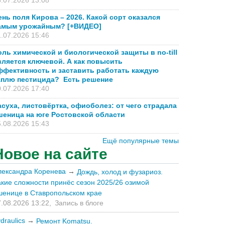
.07.2026 13:08
ень поля Кирова – 2026. Какой сорт оказался
амым урожайным? [+ВИДЕО]
.07.2026 15:46
оль химической и биологической защиты в no-till
вляется ключевой. А как повысить
ффективность и заставить работать каждую
аплю пестицида? Есть решение
.07.2026 17:40
асуха, листовёртка, офиоболез: от чего страдала
шеница на юге Ростовской области
.08.2026 15:43
Ещё популярные темы
Новое на сайте
лександра Коренева
→
Дождь, холод и фузариоз.
акие сложности принёс сезон 2025/26 озимой
шенице в Ставропольском крае
.08.2026 13:22,
Запись в блоге
draulics
→
Ремонт Komatsu.