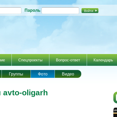
Перейти к
Пароль
основному
содержанию
ние
Спецпроекты
Вопрос-ответ
Календарь
Группы
Фото
Видео
avto-oligarh