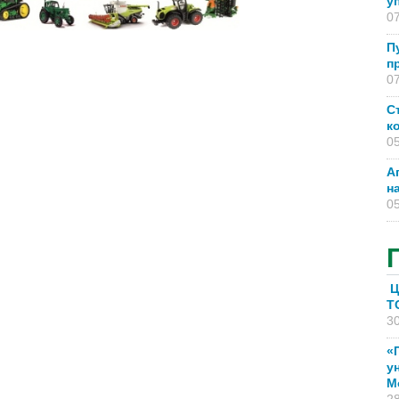
у
07
П
п
07
С
к
05
А
н
05
Ц
T
30
«
у
М