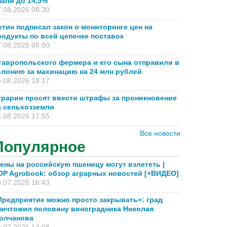
пали до 14,5%
.08.2026 08:30
утин подписал закон о мониторинге цен на
родукты по всей цепочке поставок
.08.2026 08:00
тавропольского фермера и его сына отправили в
олонию за махинацию на 24 млн рублей
.08.2026 18:17
грарии просят ввести штрафы за проникновение
а сельхозземли
.08.2026 17:55
Все новости
Популярное
ены на российскую пшеницу могут взлететь |
OP Agrobook: обзор аграрных новостей [+ВИДЕО]
.07.2026 16:43
Предприятие можно просто закрывать»: град
ничтожил половину виноградника Николая
олчанова