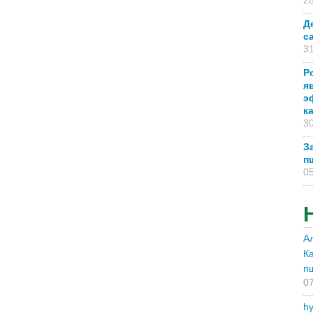
28
Д
с
31
Р
я
э
к
30
З
п
05
А
К
п
07
hy