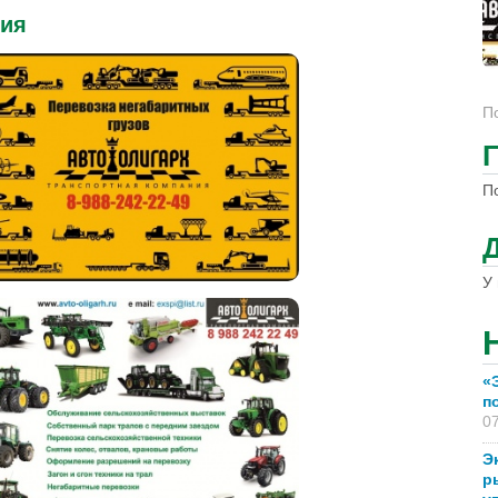
ния
П
П
У 
«
п
07
Э
р