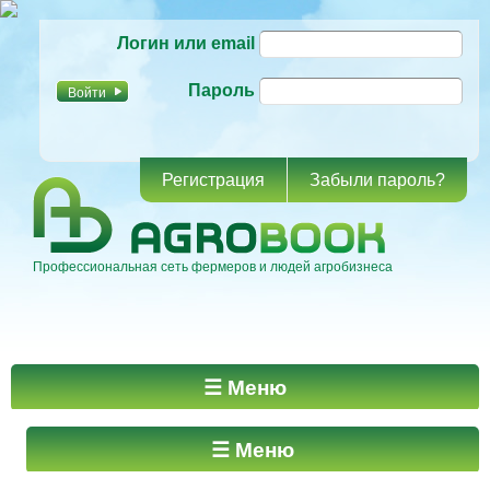
Перейти к
Логин или email
основному
содержанию
Пароль
Регистрация
Забыли пароль?
Профессиональная сеть фермеров и людей агробизнеса
Главное меню
☰ Меню
☰ Меню