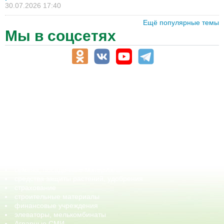
30.07.2026 17:40
Ещё популярные темы
Мы в соцсетях
АПК-Каталог
АПК-органы управления
ветеринарные препараты, ветеринарные учреждения
ГСМ, биотопливо
корма, добавки для животных
оборудование для АПК, промышленное, весовое
обучение
сельхозпроизводители / сельхозпредприятия
сельхозтехника, запчасти
семена, посадочные материалы
средства защиты растений, удобрения
страхование
строительные материалы
финансовые учреждения
элеваторы, мелькомбинаты
Аграрные СМИ