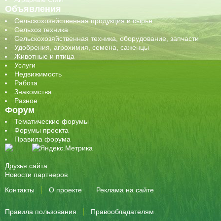
Объявления
Сельскохозяйственная продукция и сырье
Сельхоз техника
Сельскохозяйственная техника, оборудование, запчасти
Удобрения, агрохимия, семена, саженцы
Животные и птица
Услуги
Недвижимость
Работа
Знакомства
Разное
Форум
Тематические форумы
Форумы проекта
Правила форума
Друзья сайта
Новости партнеров
Контакты
О проекте
Реклама на сайте
Правила пользования
Правообладателям