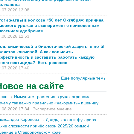
олчанова
.07.2026 13:08
тоги жатвы в колхозе «50 лет Октября»: причина
ысокого урожая и эксперимент с припосевным
несением удобрения
.08.2026 12:53
оль химической и биологической защиты в no-till
вляется ключевой. А как повысить
ффективность и заставить работать каждую
аплю пестицида? Есть решение
.07.2026 17:40
Ещё популярные темы
Новое на сайте
dmin
→
Иммунитет растения в руках агронома.
очему так важно правильно «накормить» пшеницу
.08.2026 17:34,
Экспертное мнение
лександра Коренева
→
Дождь, холод и фузариоз.
акие сложности принёс сезон 2025/26 озимой
шенице в Ставропольском крае