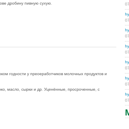
ове дробину пивную сухую.
07
hy
07
hy
07
hy
07
hy
07
оком годности у преоеработчиков молочных продуктов и
hy
07
око, масло, сырки и др. Уценённые, просроченные, с
hy
07