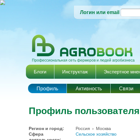
Логин или email
Профессиональная сеть фермеров и людей агробизнеса
Главное меню
Блоги
Инструктаж
Экспертное мне
Профиль
Активность
Cвязи
Профиль пользовател
Регион и город:
Россия
›
Москва
Сфера
Сельское хозяйство
деятельности: