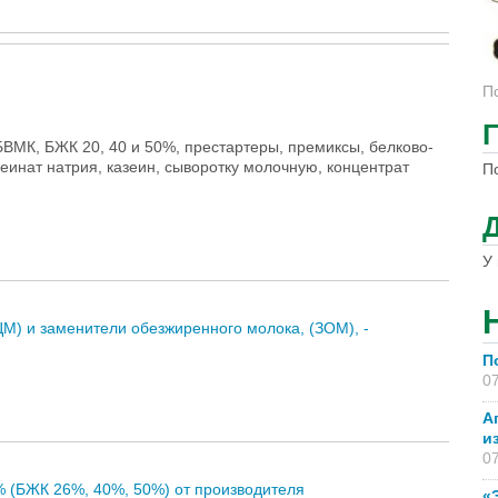
П
ВМК, БЖК 20, 40 и 50%, престартеры, премиксы, белково-
еинат натрия, казеин, сыворотку молочную, концентрат
П
У 
М) и заменители обезжиренного молока, (ЗОМ), -
П
07
А
и
07
% (БЖК 26%, 40%, 50%) от производителя
«