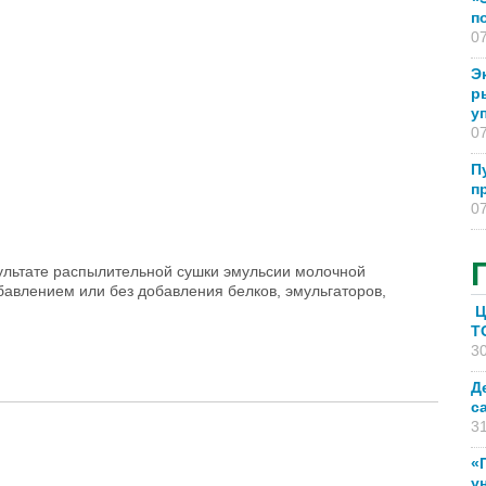
п
07
Э
р
у
07
П
п
07
ультате распылительной сушки эмульсии молочной
авлением или без добавления белков, эмульгаторов,
Ц
T
30
Д
с
31
«
у