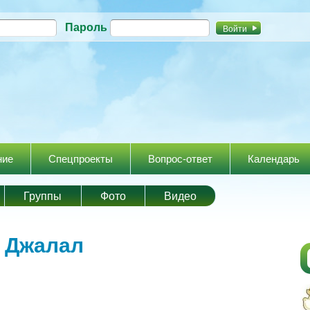
Перейти к
Пароль
основному
содержанию
ние
Спецпроекты
Вопрос-ответ
Календарь
Группы
Фото
Видео
я
Джалал