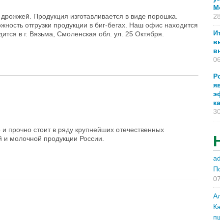
М
 дрожжей. Продукция изготавливается в виде порошка.
28
ожность отгрузки продукции в биг-бегах. Наш офис находится
И
ится в г. Вязьма, Смоленская обл. ул. 25 Октября.
в
в
06
Р
я
э
к
30
и прочно стоит в ряду крупнейших отечественных
й и молочной продукции России.
a
П
07
А
К
п