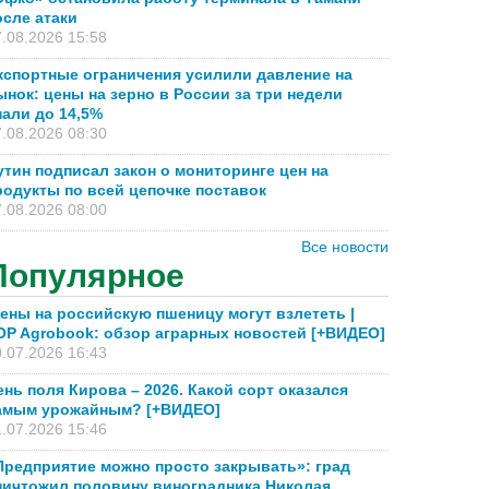
осле атаки
.08.2026 15:58
кспортные ограничения усилили давление на
ынок: цены на зерно в России за три недели
пали до 14,5%
.08.2026 08:30
утин подписал закон о мониторинге цен на
родукты по всей цепочке поставок
.08.2026 08:00
Все новости
Популярное
ены на российскую пшеницу могут взлететь |
OP Agrobook: обзор аграрных новостей [+ВИДЕО]
.07.2026 16:43
ень поля Кирова – 2026. Какой сорт оказался
амым урожайным? [+ВИДЕО]
.07.2026 15:46
Предприятие можно просто закрывать»: град
ничтожил половину виноградника Николая