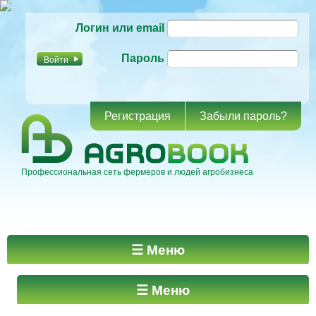
Перейти к
Логин или email
основному
содержанию
Пароль
Регистрация
Забыли пароль?
Профессиональная сеть фермеров и людей агробизнеса
Главное меню
☰ Меню
☰ Меню