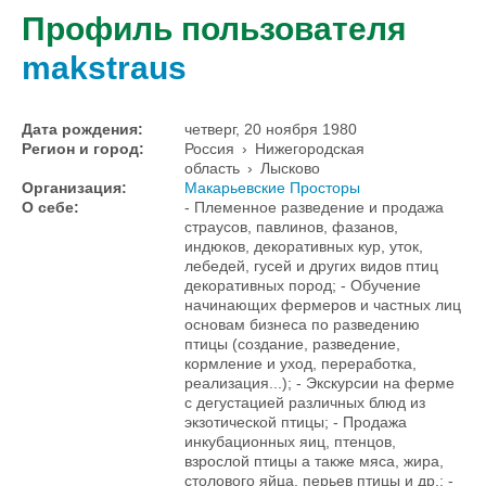
Профиль пользователя
makstraus
Дата рождения:
четверг, 20 ноября 1980
Регион и город:
Россия
›
Нижегородская
область
›
Лысково
Организация:
Макарьевские Просторы
О себе:
- Племенное разведение и продажа
страусов, павлинов, фазанов,
индюков, декоративных кур, уток,
лебедей, гусей и других видов птиц
декоративных пород; - Обучение
начинающих фермеров и частных лиц
основам бизнеса по разведению
птицы (создание, разведение,
кормление и уход, переработка,
реализация...); - Экскурсии на ферме
с дегустацией различных блюд из
экзотической птицы; - Продажа
инкубационных яиц, птенцов,
взрослой птицы а также мяса, жира,
столового яйца, перьев птицы и др.; -