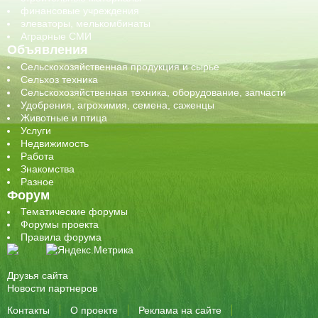
финансовые учреждения
элеваторы, мелькомбинаты
Аграрные СМИ
Объявления
Сельскохозяйственная продукция и сырье
Сельхоз техника
Сельскохозяйственная техника, оборудование, запчасти
Удобрения, агрохимия, семена, саженцы
Животные и птица
Услуги
Недвижимость
Работа
Знакомства
Разное
Форум
Тематические форумы
Форумы проекта
Правила форума
Друзья сайта
Новости партнеров
Контакты
О проекте
Реклама на сайте