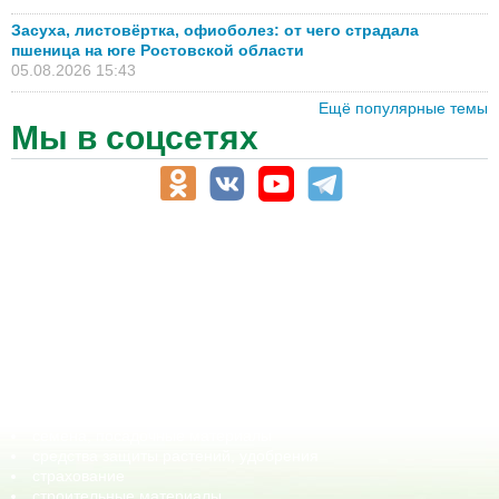
Засуха, листовёртка, офиоболез: от чего страдала
пшеница на юге Ростовской области
05.08.2026 15:43
Ещё популярные темы
Мы в соцсетях
АПК-Каталог
АПК-органы управления
ветеринарные препараты, ветеринарные учреждения
ГСМ, биотопливо
корма, добавки для животных
оборудование для АПК, промышленное, весовое
обучение
сельхозпроизводители / сельхозпредприятия
сельхозтехника, запчасти
семена, посадочные материалы
средства защиты растений, удобрения
страхование
строительные материалы