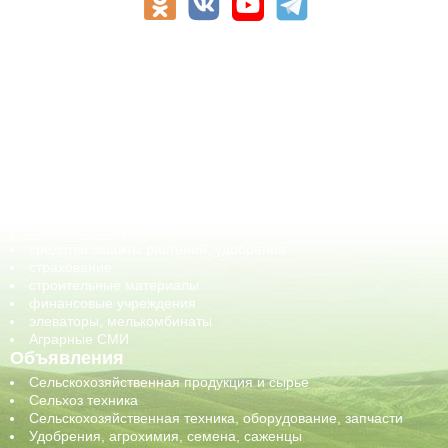
АПК-Каталог
АПК-органы управления
ветеринарные препараты, ветеринарные учреждения
ГСМ, биотопливо
корма, добавки для животных
оборудование для АПК, промышленное, весовое
обучение
сельхозпроизводители / сельхозпредприятия
сельхозтехника, запчасти
семена, посадочные материалы
средства защиты растений, удобрения
страхование
строительные материалы
финансовые учреждения
элеваторы, мелькомбинаты
Аграрные СМИ
Объявления
Сельскохозяйственная продукция и сырье
Сельхоз техника
Сельскохозяйственная техника, оборудование, запчасти
Удобрения, агрохимия, семена, саженцы