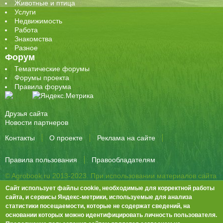
Животные и птица
Услуги
Недвижимость
Работа
Знакомства
Разное
Форум
Тематические форумы
Форумы проекта
Правила форума
Друзья сайта
Новости партнеров
Контакты
О проекте
Реклама на сайте
Правила пользования
Правообладателям
© Agrobook.ru 2013-2023. При использовании материалов сайта
активная ссылка на публикацию обязательна.
Сайт использует файлы cookie, необходимые для корректной работы
344000, Ростов-на-Дону, ул. Города Волос, д.6, 8 этаж, офис 803
сайта, и сервисы Яндекс-метрики, используемые для анализа
статистики посещаемости, которые не содержат сведений, на
Тел./факс: +7 (863) 282-83-13 e-mail:
info@agrobook.ru
основании которых можно идентифицировать личность пользователя.
Возрастная категория сайта: 16+. Объявления на сайте не