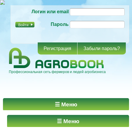
Перейти к
Логин или email
основному
содержанию
Пароль
Регистрация
Забыли пароль?
Профессиональная сеть фермеров и людей агробизнеса
Главное меню
☰ Меню
☰ Меню