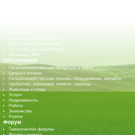
оборудование для АПК, промышленное, весовое
обучение
сельхозпроизводители / сельхозпредприятия
сельхозтехника, запчасти
семена, посадочные материалы
средства защиты растений, удобрения
страхование
строительные материалы
финансовые учреждения
элеваторы, мелькомбинаты
Аграрные СМИ
Объявления
Сельскохозяйственная продукция и сырье
Сельхоз техника
Сельскохозяйственная техника, оборудование, запчасти
Удобрения, агрохимия, семена, саженцы
Животные и птица
Услуги
Недвижимость
Работа
Знакомства
Разное
Форум
Тематические форумы
Форумы проекта