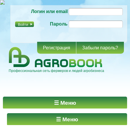
Перейти к
Логин или email
основному
содержанию
Пароль
Регистрация
Забыли пароль?
Профессиональная сеть фермеров и людей агробизнеса
Главное меню
☰ Меню
☰ Меню