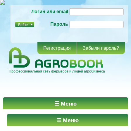
Перейти к
Логин или email
основному
содержанию
Пароль
Регистрация
Забыли пароль?
Профессиональная сеть фермеров и людей агробизнеса
Главное меню
☰ Меню
☰ Меню