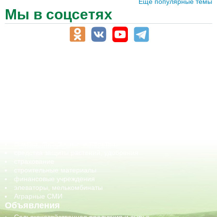
Ещё популярные темы
Мы в соцсетях
АПК-Каталог
АПК-органы управления
ветеринарные препараты, ветеринарные учреждения
ГСМ, биотопливо
корма, добавки для животных
оборудование для АПК, промышленное, весовое
обучение
сельхозпроизводители / сельхозпредприятия
сельхозтехника, запчасти
семена, посадочные материалы
средства защиты растений, удобрения
страхование
строительные материалы
финансовые учреждения
элеваторы, мелькомбинаты
Аграрные СМИ
Объявления
Сельскохозяйственная продукция и сырье