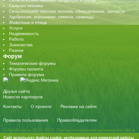
Сельхоз техника
Сельскохозяйственная техника, оборудование, запчасти
Удобрения, агрохимия, семена, саженцы
Животные и птица
Услуги
Недвижимость
Работа
Знакомства
Разное
Форум
Тематические форумы
Форумы проекта
Правила форума
Друзья сайта
Новости партнеров
Контакты
О проекте
Реклама на сайте
Правила пользования
Правообладателям
© Agrobook.ru 2013-2023. При использовании материалов сайта
активная ссылка на публикацию обязательна.
Сайт использует файлы cookie, необходимые для корректной работы