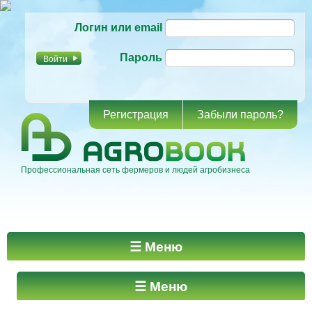
Перейти к
Логин или email
основному
содержанию
Пароль
Регистрация
Забыли пароль?
Профессиональная сеть фермеров и людей агробизнеса
Главное меню
☰ Меню
☰ Меню