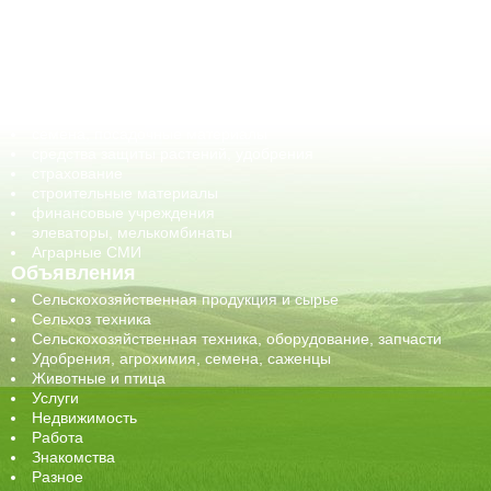
ГСМ, биотопливо
корма, добавки для животных
оборудование для АПК, промышленное, весовое
обучение
сельхозпроизводители / сельхозпредприятия
сельхозтехника, запчасти
семена, посадочные материалы
средства защиты растений, удобрения
страхование
строительные материалы
финансовые учреждения
элеваторы, мелькомбинаты
Аграрные СМИ
Объявления
Сельскохозяйственная продукция и сырье
Сельхоз техника
Сельскохозяйственная техника, оборудование, запчасти
Удобрения, агрохимия, семена, саженцы
Животные и птица
Услуги
Недвижимость
Работа
Знакомства
Разное