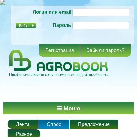
Перейти к
Логин или email
основному
содержанию
Пароль
Регистрация
Забыли пароль?
Профессиональная сеть фермеров и людей агробизнеса
Главное меню
☰ Меню
Лента
Спрос
Предложение
Разное