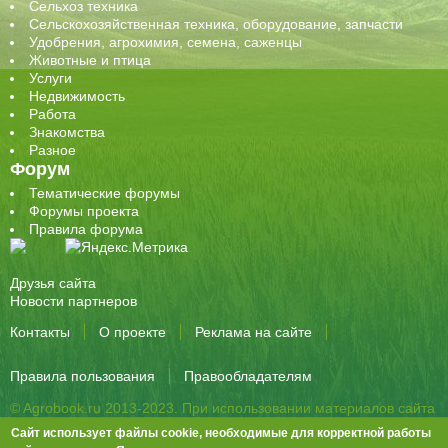
Сельхоз техника
Сельскохозяйственная техника, оборудование, запчасти
Удобрения, агрохимия, семена, саженцы
Животные и птица
Услуги
Недвижимость
Работа
Знакомства
Разное
Форум
Тематические форумы
Форумы проекта
Правила форума
Друзья сайта
Новости партнеров
Контакты
О проекте
Реклама на сайте
Правила пользования
Правообладателям
© Agrobook.ru 2013-2023. При использовании материалов сайта
активная ссылка на публикацию обязательна.
Сайт использует файлы cookie, необходимые для корректной работы