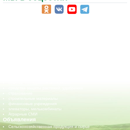
АПК-Каталог
АПК-органы управления
ветеринарные препараты, ветеринарные учреждения
ГСМ, биотопливо
корма, добавки для животных
оборудование для АПК, промышленное, весовое
обучение
сельхозпроизводители / сельхозпредприятия
сельхозтехника, запчасти
семена, посадочные материалы
средства защиты растений, удобрения
страхование
строительные материалы
финансовые учреждения
элеваторы, мелькомбинаты
Аграрные СМИ
Объявления
Сельскохозяйственная продукция и сырье