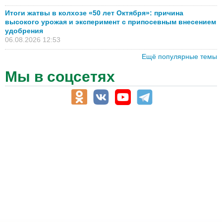
Итоги жатвы в колхозе «50 лет Октября»: причина
высокого урожая и эксперимент с припосевным внесением
удобрения
06.08.2026 12:53
Ещё популярные темы
Мы в соцсетях
АПК-Каталог
АПК-органы управления
ветеринарные препараты, ветеринарные учреждения
ГСМ, биотопливо
корма, добавки для животных
оборудование для АПК, промышленное, весовое
обучение
сельхозпроизводители / сельхозпредприятия
сельхозтехника, запчасти