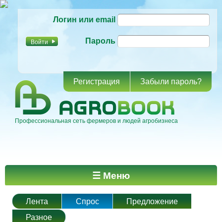
Перейти к
Логин или email
основному
содержанию
Пароль
Регистрация
Забыли пароль?
Профессиональная сеть фермеров и людей агробизнеса
Главное меню
☰ Меню
Лента
Спрос
Предложение
Разное