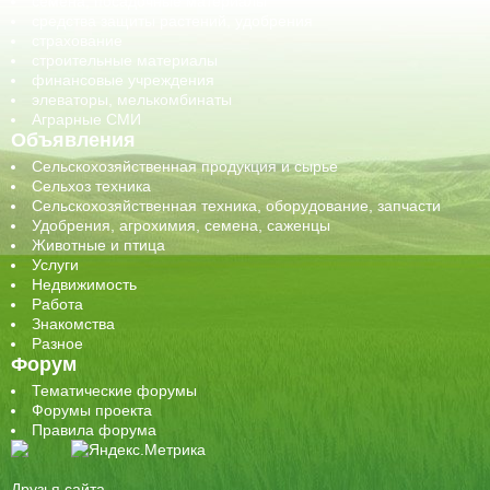
семена, посадочные материалы
средства защиты растений, удобрения
страхование
строительные материалы
финансовые учреждения
элеваторы, мелькомбинаты
Аграрные СМИ
Объявления
Сельскохозяйственная продукция и сырье
Сельхоз техника
Сельскохозяйственная техника, оборудование, запчасти
Удобрения, агрохимия, семена, саженцы
Животные и птица
Услуги
Недвижимость
Работа
Знакомства
Разное
Форум
Тематические форумы
Форумы проекта
Правила форума
Друзья сайта