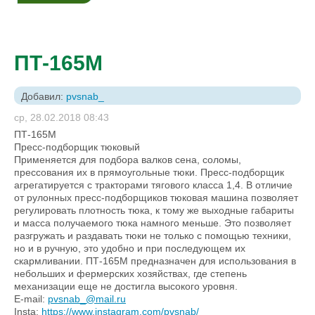
ПТ-165М
Добавил:
pvsnab_
ср, 28.02.2018 08:43
ПТ-165М
Пресс-подборщик тюковый
Применяется для подбора валков сена, соломы,
прессования их в прямоугольные тюки. Пресс-подборщик
агрегатируется с тракторами тягового класса 1,4. В отличие
от рулонных пресс-подборщиков тюковая машина позволяет
регулировать плотность тюка, к тому же выходные габариты
и масса получаемого тюка намного меньше. Это позволяет
разгружать и раздавать тюки не только с помощью техники,
но и в ручную, это удобно и при последующем их
скармливании. ПТ-165М предназначен для использования в
небольших и фермерских хозяйствах, где степень
механизации еще не достигла высокого уровня.
E-mail:
pvsnab_@mail.ru
Insta:
https://www.instagram.com/pvsnab/