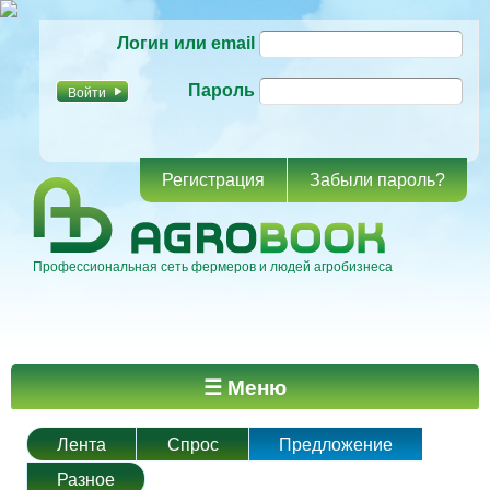
Перейти к
Логин или email
основному
содержанию
Пароль
Регистрация
Забыли пароль?
Профессиональная сеть фермеров и людей агробизнеса
Главное меню
☰ Меню
Лента
Спрос
Предложение
Разное