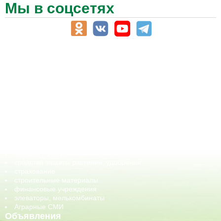
Мы в соцсетях
АПК-Каталог
АПК-органы управления
ветеринарные препараты, ветеринарные учреждения
ГСМ, биотопливо
корма, добавки для животных
оборудование для АПК, промышленное, весовое
обучение
сельхозпроизводители / сельхозпредприятия
сельхозтехника, запчасти
семена, посадочные материалы
средства защиты растений, удобрения
страхование
строительные материалы
финансовые учреждения
элеваторы, мелькомбинаты
Аграрные СМИ
Объявления