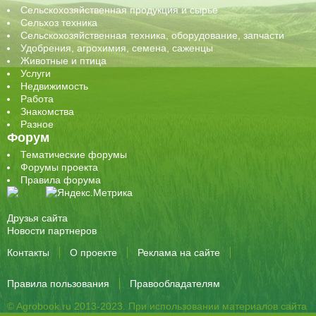
Сельскохозяйственная продукция и сырье
Сельхоз техника
Сельскохозяйственная техника, оборудование, запчасти
Удобрения, агрохимия, семена, саженцы
Животные и птица
Услуги
Недвижимость
Работа
Знакомства
Разное
Форум
Тематические форумы
Форумы проекта
Правила форума
Друзья сайта
Новости партнеров
Контакты
О проекте
Реклама на сайте
Правила пользования
Правообладателям
© Agrobook.ru 2013-2023. При использовании материалов сайта