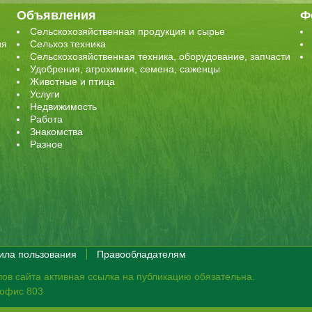
Объявления
Ф
Сельскохозяйственная продукция и сырье
ия
Сельхоз техника
Сельскохозяйственная техника, оборудование, запчасти
Удобрения, агрохимия, семена, саженцы
Животные и птица
Услуги
Недвижимость
Работа
Знакомства
Разное
ила пользования
Правообладателям
ов сайта активная ссылка на публикацию обязательна.
, офис 803