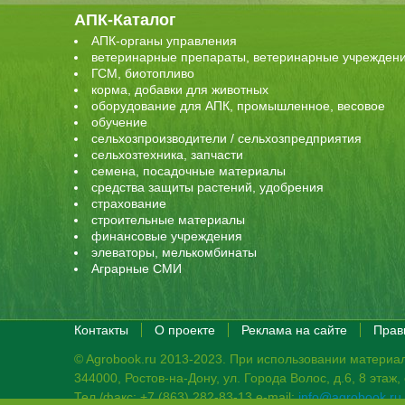
АПК-Каталог
АПК-органы управления
ветеринарные препараты, ветеринарные учрежден
ГСМ, биотопливо
корма, добавки для животных
оборудование для АПК, промышленное, весовое
обучение
сельхозпроизводители / сельхозпредприятия
сельхозтехника, запчасти
семена, посадочные материалы
средства защиты растений, удобрения
страхование
строительные материалы
финансовые учреждения
элеваторы, мелькомбинаты
Аграрные СМИ
Контакты
О проекте
Реклама на сайте
Прав
© Agrobook.ru 2013-2023. При использовании материал
344000, Ростов-на-Дону, ул. Города Волос, д.6, 8 этаж
Тел./факс: +7 (863) 282-83-13 e-mail:
info@agrobook.ru