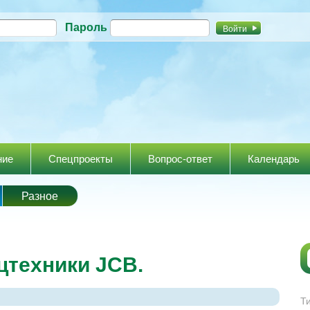
Перейти к
Пароль
основному
содержанию
ние
Спецпроекты
Вопрос-ответ
Календарь
Разное
цтехники JCB.
Т