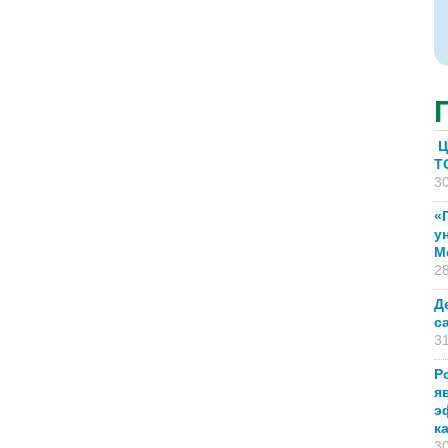
Ц
T
30
«
у
М
28
Д
с
31
Р
я
э
к
30