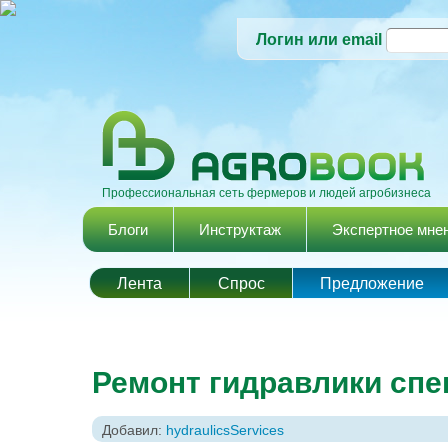
Логин или email
Профессиональная сеть фермеров и людей агробизнеса
Главное меню
Блоги
Инструктаж
Экспертное мне
Лента
Спрос
Предложение
Ремонт гидравлики спе
Добавил:
hydraulicsServices