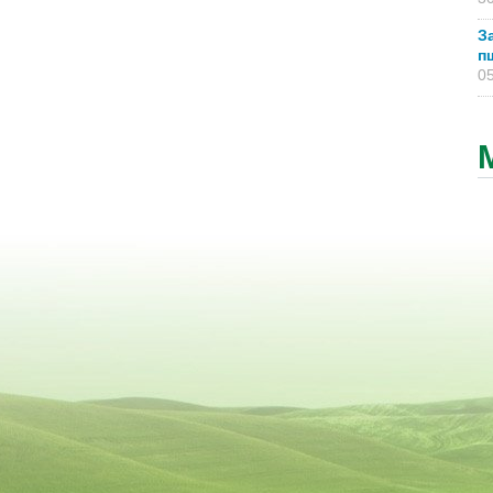
З
п
05