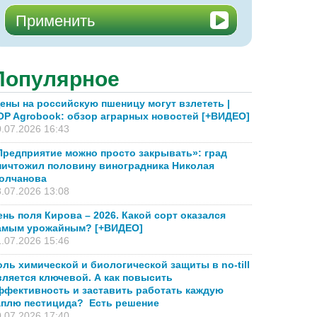
Популярное
ены на российскую пшеницу могут взлететь |
OP Agrobook: обзор аграрных новостей [+ВИДЕО]
.07.2026 16:43
Предприятие можно просто закрывать»: град
ничтожил половину виноградника Николая
олчанова
.07.2026 13:08
ень поля Кирова – 2026. Какой сорт оказался
амым урожайным? [+ВИДЕО]
.07.2026 15:46
оль химической и биологической защиты в no-till
вляется ключевой. А как повысить
ффективность и заставить работать каждую
аплю пестицида? Есть решение
.07.2026 17:40