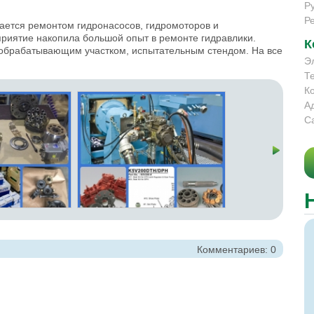
Р
Р
ается ремонтом гидронасосов, гидромоторов и
риятие накопила большой опыт в ремонте гидравлики.
К
обрабатывающим участком, испытательным стендом. На все
Э
Т
К
А
С
Комментариев: 0