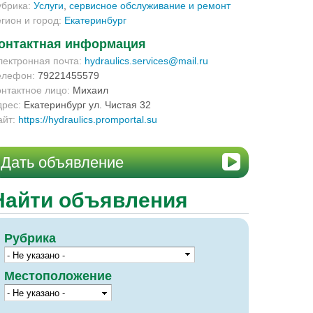
убрика:
Услуги
,
сервисное обслуживание и ремонт
егион и город:
Екатеринбург
онтактная информация
лектронная почта:
hydraulics.services@mail.ru
елефон:
79221455579
онтактное лицо:
Михаил
дрес:
Екатеринбург ул. Чистая 32
айт:
https://hydraulics.promportal.su
Дать объявление
Найти объявления
Рубрика
Местоположение