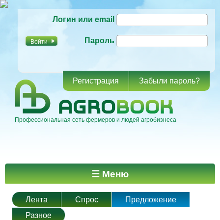
Перейти к
Логин или email
основному
содержанию
Пароль
Регистрация
Забыли пароль?
Профессиональная сеть фермеров и людей агробизнеса
Главное меню
☰ Меню
Лента
Спрос
Предложение
Разное