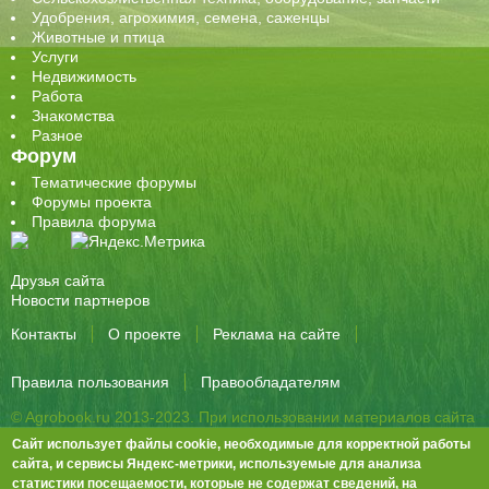
Удобрения, агрохимия, семена, саженцы
Животные и птица
Услуги
Недвижимость
Работа
Знакомства
Разное
Форум
Тематические форумы
Форумы проекта
Правила форума
Друзья сайта
Новости партнеров
Контакты
О проекте
Реклама на сайте
Правила пользования
Правообладателям
© Agrobook.ru 2013-2023. При использовании материалов сайта
активная ссылка на публикацию обязательна.
Сайт использует файлы cookie, необходимые для корректной работы
344000, Ростов-на-Дону, ул. Города Волос, д.6, 8 этаж, офис 803
сайта, и сервисы Яндекс-метрики, используемые для анализа
статистики посещаемости, которые не содержат сведений, на
Тел./факс: +7 (863) 282-83-13 e-mail:
info@agrobook.ru