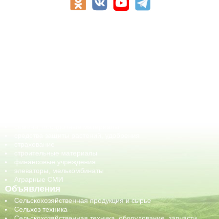
АПК-Каталог
АПК-органы управления
ветеринарные препараты, ветеринарные учреждения
ГСМ, биотопливо
корма, добавки для животных
оборудование для АПК, промышленное, весовое
обучение
сельхозпроизводители / сельхозпредприятия
сельхозтехника, запчасти
семена, посадочные материалы
средства защиты растений, удобрения
страхование
строительные материалы
финансовые учреждения
элеваторы, мелькомбинаты
Аграрные СМИ
Объявления
Сельскохозяйственная продукция и сырье
Сельхоз техника
Сельскохозяйственная техника, оборудование, запчасти