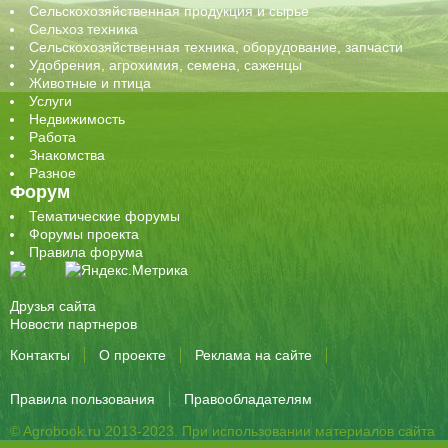
Сельскохозяйственная продукция и сырье
Сельхоз техника
Сельскохозяйственная техника, оборудование, запчасти
Удобрения, агрохимия, семена, саженцы
Животные и птица
Услуги
Недвижимость
Работа
Знакомства
Разное
Форум
Тематические форумы
Форумы проекта
Правила форума
Друзья сайта
Новости партнеров
Контакты
О проекте
Реклама на сайте
Правила пользования
Правообладателям
© Agrobook.ru 2013-2023. При использовании материалов сайта