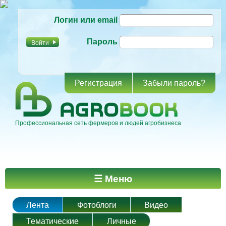
Перейти к
Логин или email
основному
содержанию
Пароль
Регистрация
Забыли пароль?
Профессиональная сеть фермеров и людей агробизнеса
Главное меню
☰ Меню
Лента
Фотоблоги
Видео
Тематические
Личные