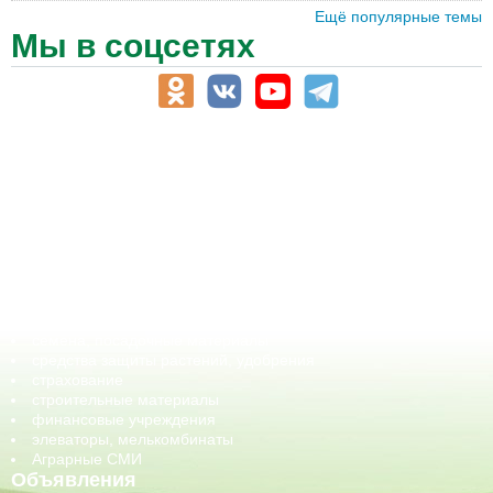
Ещё популярные темы
Мы в соцсетях
АПК-Каталог
АПК-органы управления
ветеринарные препараты, ветеринарные учреждения
ГСМ, биотопливо
корма, добавки для животных
оборудование для АПК, промышленное, весовое
обучение
сельхозпроизводители / сельхозпредприятия
сельхозтехника, запчасти
семена, посадочные материалы
средства защиты растений, удобрения
страхование
строительные материалы
финансовые учреждения
элеваторы, мелькомбинаты
Аграрные СМИ
Объявления