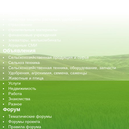
сельхозпроизводители / сельхозпредприятия
сельхозтехника, запчасти
семена, посадочные материалы
средства защиты растений, удобрения
страхование
строительные материалы
финансовые учреждения
элеваторы, мелькомбинаты
Аграрные СМИ
Объявления
Сельскохозяйственная продукция и сырье
Сельхоз техника
Сельскохозяйственная техника, оборудование, запчасти
Удобрения, агрохимия, семена, саженцы
Животные и птица
Услуги
Недвижимость
Работа
Знакомства
Разное
Форум
Тематические форумы
Форумы проекта
Правила форума