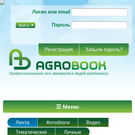
Перейти к
Логин или email
основному
содержанию
Пароль
Регистрация
Забыли пароль?
Профессиональная сеть фермеров и людей агробизнеса
Главное меню
☰ Меню
Лента
Фотоблоги
Видео
Тематические
Личные