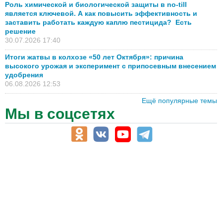
Роль химической и биологической защиты в no-till
является ключевой. А как повысить эффективность и
заставить работать каждую каплю пестицида? Есть
решение
30.07.2026 17:40
Итоги жатвы в колхозе «50 лет Октября»: причина
высокого урожая и эксперимент с припосевным внесением
удобрения
06.08.2026 12:53
Ещё популярные темы
Мы в соцсетях
АПК-Каталог
АПК-органы управления
ветеринарные препараты, ветеринарные учреждения
ГСМ, биотопливо
корма, добавки для животных
оборудование для АПК, промышленное, весовое
обучение