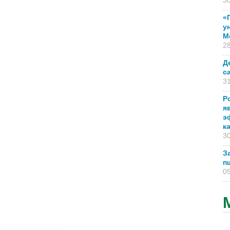
30
«
у
М
28
Д
с
31
Р
я
э
к
30
З
п
05