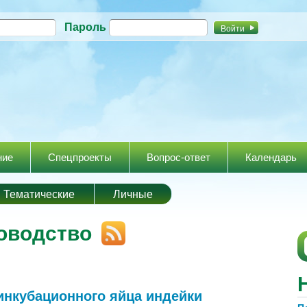
Перейти к
Пароль
основному
содержанию
ние
Спецпроекты
Вопрос-ответ
Календарь
Тематические
Личные
оводство
инкубационного яйца индейки