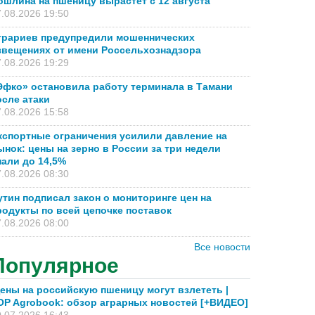
ошлина на пшеницу вырастет с 12 августа
.08.2026 19:50
грариев предупредили мошеннических
звещениях от имени Россельхознадзора
.08.2026 19:29
Эфко» остановила работу терминала в Тамани
осле атаки
.08.2026 15:58
кспортные ограничения усилили давление на
ынок: цены на зерно в России за три недели
пали до 14,5%
.08.2026 08:30
утин подписал закон о мониторинге цен на
родукты по всей цепочке поставок
.08.2026 08:00
Все новости
Популярное
ены на российскую пшеницу могут взлететь |
OP Agrobook: обзор аграрных новостей [+ВИДЕО]