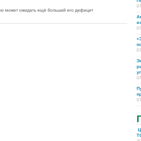
П
07
ию может ожидать ещё больший его дефицит
А
и
07
«
п
07
Э
р
у
07
П
п
07
Ц
T