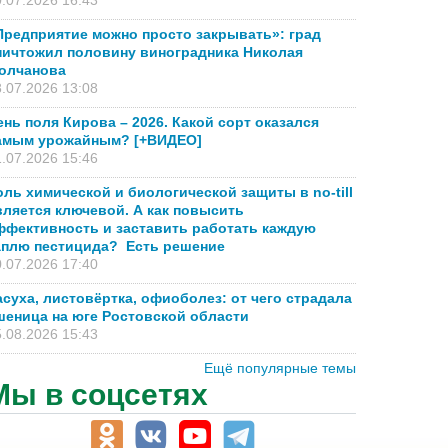
.07.2026 16:43
Предприятие можно просто закрывать»: град
ничтожил половину виноградника Николая
олчанова
.07.2026 13:08
ень поля Кирова – 2026. Какой сорт оказался
амым урожайным? [+ВИДЕО]
.07.2026 15:46
оль химической и биологической защиты в no-till
вляется ключевой. А как повысить
ффективность и заставить работать каждую
аплю пестицида? Есть решение
.07.2026 17:40
асуха, листовёртка, офиоболез: от чего страдала
шеница на юге Ростовской области
.08.2026 15:43
Ещё популярные темы
Мы в соцсетях