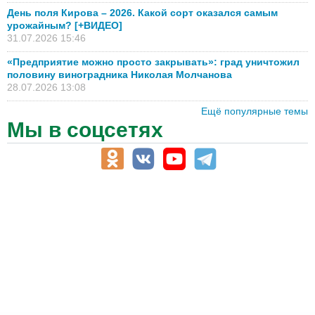
День поля Кирова – 2026. Какой сорт оказался самым
урожайным? [+ВИДЕО]
31.07.2026 15:46
«Предприятие можно просто закрывать»: град уничтожил
половину виноградника Николая Молчанова
28.07.2026 13:08
Ещё популярные темы
Мы в соцсетях
АПК-Каталог
АПК-органы управления
ветеринарные препараты, ветеринарные учреждения
ГСМ, биотопливо
корма, добавки для животных
оборудование для АПК, промышленное, весовое
обучение
сельхозпроизводители / сельхозпредприятия
сельхозтехника, запчасти