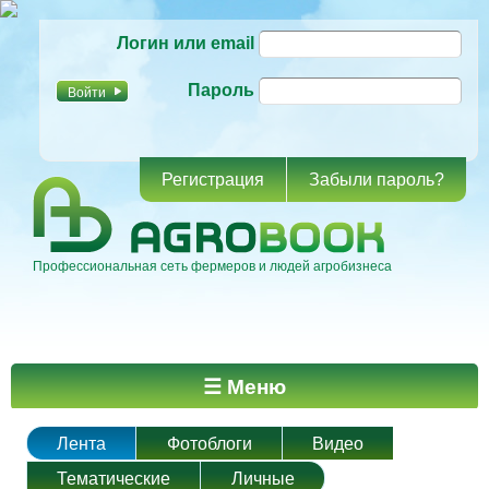
Перейти к
Логин или email
основному
содержанию
Пароль
Регистрация
Забыли пароль?
Профессиональная сеть фермеров и людей агробизнеса
Главное меню
☰ Меню
Лента
Фотоблоги
Видео
Тематические
Личные