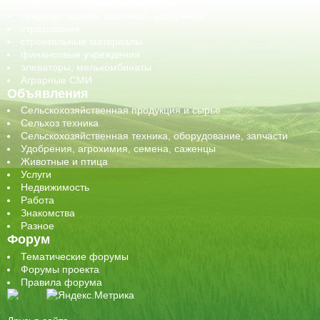
семена, посадочные материалы
средства защиты растений, удобрения
страхование
строительные материалы
финансовые учреждения
элеваторы, мелькомбинаты
Аграрные СМИ
Объявления
Сельскохозяйственная продукция и сырье
Сельхоз техника
Сельскохозяйственная техника, оборудование, запчасти
Удобрения, агрохимия, семена, саженцы
Животные и птица
Услуги
Недвижимость
Работа
Знакомства
Разное
Форум
Тематические форумы
Форумы проекта
Правила форума