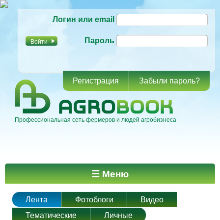
Перейти к
Логин или email
основному
содержанию
Пароль
Регистрация
Забыли пароль?
Профессиональная сеть фермеров и людей агробизнеса
Главное меню
☰ Меню
Лента
Фотоблоги
Видео
Тематические
Личные