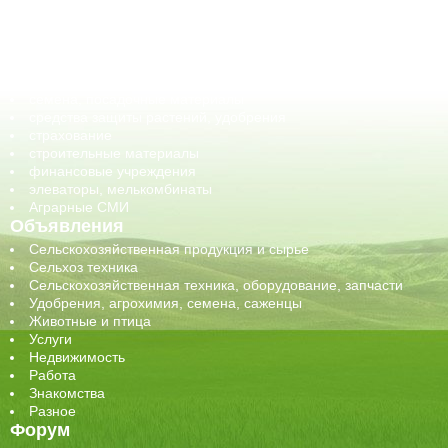
корма, добавки для животных
оборудование для АПК, промышленное, весовое
обучение
сельхозпроизводители / сельхозпредприятия
сельхозтехника, запчасти
семена, посадочные материалы
средства защиты растений, удобрения
страхование
строительные материалы
финансовые учреждения
элеваторы, мелькомбинаты
Аграрные СМИ
Объявления
Сельскохозяйственная продукция и сырье
Сельхоз техника
Сельскохозяйственная техника, оборудование, запчасти
Удобрения, агрохимия, семена, саженцы
Животные и птица
Услуги
Недвижимость
Работа
Знакомства
Разное
Форум