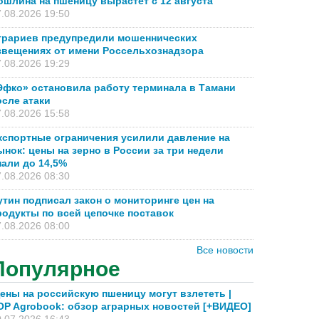
ошлина на пшеницу вырастет с 12 августа
.08.2026 19:50
грариев предупредили мошеннических
звещениях от имени Россельхознадзора
.08.2026 19:29
Эфко» остановила работу терминала в Тамани
осле атаки
.08.2026 15:58
кспортные ограничения усилили давление на
ынок: цены на зерно в России за три недели
пали до 14,5%
.08.2026 08:30
утин подписал закон о мониторинге цен на
родукты по всей цепочке поставок
.08.2026 08:00
Все новости
Популярное
ены на российскую пшеницу могут взлететь |
OP Agrobook: обзор аграрных новостей [+ВИДЕО]