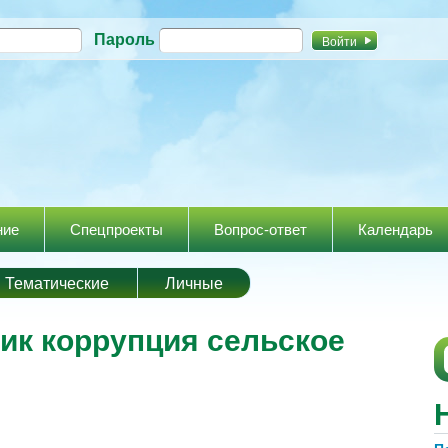
Перейти к
Пароль
основному
содержанию
ние
Спецпроекты
Вопрос-ответ
Календарь
Тематические
Личные
ик коррупция сельское