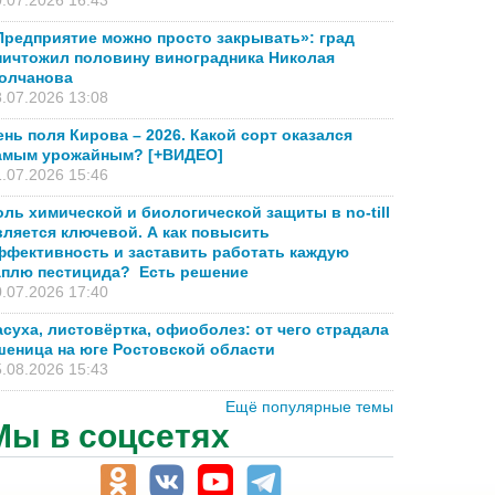
.07.2026 16:43
Предприятие можно просто закрывать»: град
ничтожил половину виноградника Николая
олчанова
.07.2026 13:08
ень поля Кирова – 2026. Какой сорт оказался
амым урожайным? [+ВИДЕО]
.07.2026 15:46
оль химической и биологической защиты в no-till
вляется ключевой. А как повысить
ффективность и заставить работать каждую
аплю пестицида? Есть решение
.07.2026 17:40
асуха, листовёртка, офиоболез: от чего страдала
шеница на юге Ростовской области
.08.2026 15:43
Ещё популярные темы
Мы в соцсетях