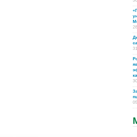
30
«
у
М
28
Д
с
31
Р
я
э
к
30
З
п
05