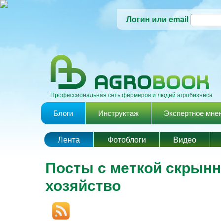
Логин или email
Профессиональная сеть фермеров и людей агробизнеса
Главное меню
Блоги
Инструктаж
Экспертное мне
Лента
Фотоблоги
Видео
Посты с меткой скрынн
хозяйство