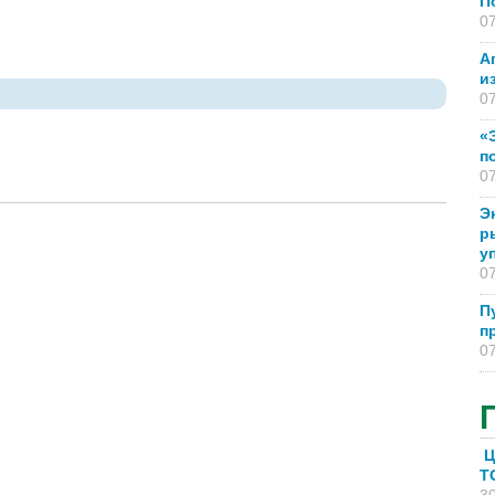
П
07
А
и
07
«
п
07
Э
р
у
07
П
п
07
Ц
T