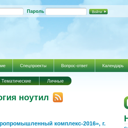
Перейти к
Пароль
основному
содержанию
ние
Спецпроекты
Вопрос-ответ
Календарь
Тематические
Личные
огия ноутил
гропромышленный комплекс-2016», г.