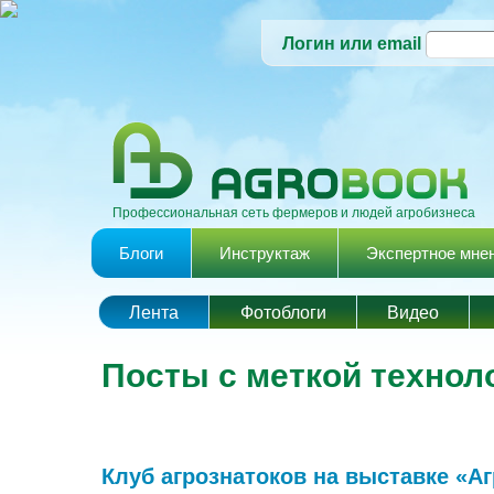
Логин или email
Профессиональная сеть фермеров и людей агробизнеса
Главное меню
Блоги
Инструктаж
Экспертное мне
Лента
Фотоблоги
Видео
Посты с меткой технол
Клуб агрознатоков на выставке «А