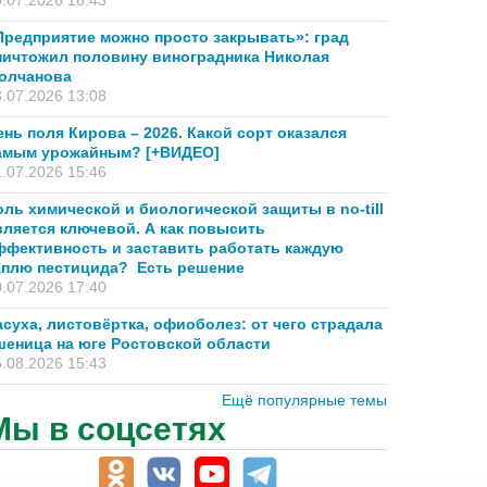
.07.2026 16:43
Предприятие можно просто закрывать»: град
ничтожил половину виноградника Николая
олчанова
.07.2026 13:08
ень поля Кирова – 2026. Какой сорт оказался
амым урожайным? [+ВИДЕО]
.07.2026 15:46
оль химической и биологической защиты в no-till
вляется ключевой. А как повысить
ффективность и заставить работать каждую
аплю пестицида? Есть решение
.07.2026 17:40
асуха, листовёртка, офиоболез: от чего страдала
шеница на юге Ростовской области
.08.2026 15:43
Ещё популярные темы
Мы в соцсетях