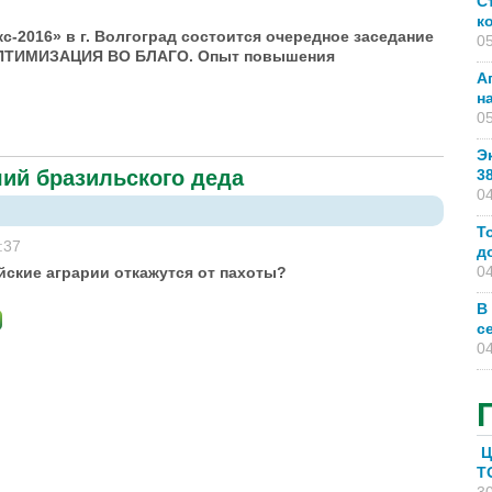
С
к
2016» в г. Волгоград состоится очередное заседание
05
«ОПТИМИЗАЦИЯ ВО БЛАГО. Опыт повышения
А
н
05
омышленный комплекс-2016», г. Волгоград
Э
ший бразильского деда
3
04
Т
:37
д
04
йские аграрии откажутся от пахоты?
В
с
04
Ц
T