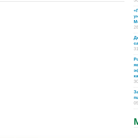
30
«
у
М
28
Д
с
31
Р
я
э
к
30
З
п
05