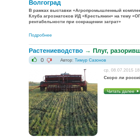
Волгоград
В рамках выставки «Агропромышленный комплекс-
Клуба агрознатоков ИД «Крестьянин» на тему 
рентабельности при сокращении затрат»
Подробнее
о Клуб агрознатоков на выставке «Агропр
Растениеводство
→
Плуг, разорив
0
Автор:
Тимур Сазонов
-1
+1
ср, 08.07.2015 18
Скоро ли росси
Читать далее