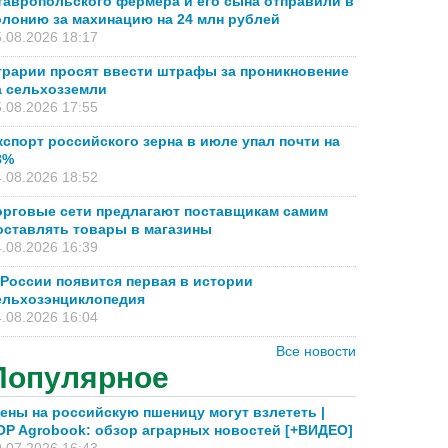
тавропольского фермера и его сына отправили в
олонию за махинацию на 24 млн рублей
.08.2026 18:17
грарии просят ввести штрафы за проникновение
а сельхозземли
.08.2026 17:55
кспорт российского зерна в июле упал почти на
8%
.08.2026 18:52
орговые сети предлагают поставщикам самим
оставлять товары в магазины
.08.2026 16:39
 России появится первая в истории
ельхозэнциклопедия
.08.2026 16:04
Все новости
Популярное
ены на российскую пшеницу могут взлететь |
OP Agrobook: обзор аграрных новостей [+ВИДЕО]