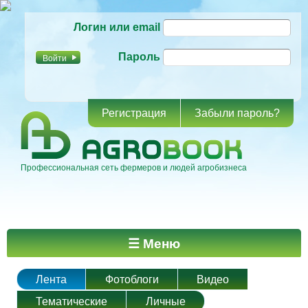
Перейти к
Логин или email
основному
содержанию
Пароль
Регистрация
Забыли пароль?
Профессиональная сеть фермеров и людей агробизнеса
Главное меню
☰ Меню
Лента
Фотоблоги
Видео
Тематические
Личные