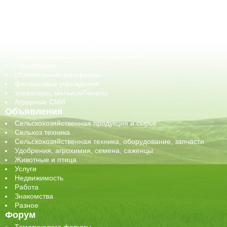
корма, добавки для животных
оборудование для АПК, промышленное, весовое
обучение
сельхозпроизводители / сельхозпредприятия
сельхозтехника, запчасти
семена, посадочные материалы
средства защиты растений, удобрения
страхование
строительные материалы
финансовые учреждения
элеваторы, мелькомбинаты
Аграрные СМИ
Объявления
Сельскохозяйственная продукция и сырье
Сельхоз техника
Сельскохозяйственная техника, оборудование, запчасти
Удобрения, агрохимия, семена, саженцы
Животные и птица
Услуги
Недвижимость
Работа
Знакомства
Разное
Форум
Тематические форумы