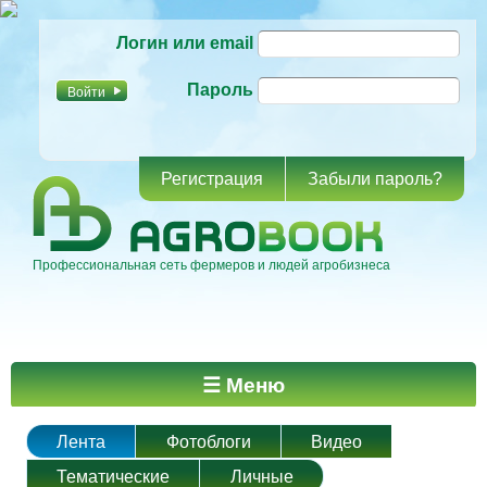
Перейти к
Логин или email
основному
содержанию
Пароль
Регистрация
Забыли пароль?
Профессиональная сеть фермеров и людей агробизнеса
Главное меню
☰ Меню
Лента
Фотоблоги
Видео
Тематические
Личные