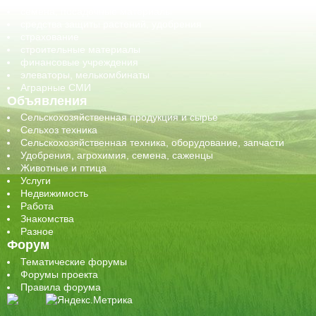
семена, посадочные материалы
средства защиты растений, удобрения
страхование
строительные материалы
финансовые учреждения
элеваторы, мелькомбинаты
Аграрные СМИ
Объявления
Сельскохозяйственная продукция и сырье
Сельхоз техника
Сельскохозяйственная техника, оборудование, запчасти
Удобрения, агрохимия, семена, саженцы
Животные и птица
Услуги
Недвижимость
Работа
Знакомства
Разное
Форум
Тематические форумы
Форумы проекта
Правила форума