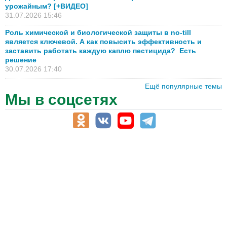
урожайным? [+ВИДЕО]
31.07.2026 15:46
Роль химической и биологической защиты в no-till
является ключевой. А как повысить эффективность и
заставить работать каждую каплю пестицида? Есть
решение
30.07.2026 17:40
Ещё популярные темы
Мы в соцсетях
АПК-Каталог
АПК-органы управления
ветеринарные препараты, ветеринарные учреждения
ГСМ, биотопливо
корма, добавки для животных
оборудование для АПК, промышленное, весовое
обучение
сельхозпроизводители / сельхозпредприятия
сельхозтехника, запчасти