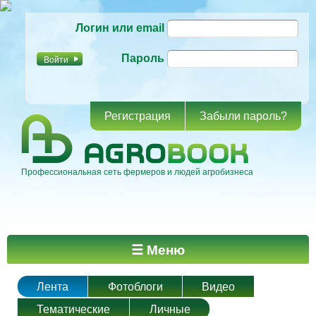
Перейти к
Логин или email
основному
содержанию
Пароль
Регистрация
Забыли пароль?
Профессиональная сеть фермеров и людей агробизнеса
Главное меню
☰ Меню
Лента
Фотоблоги
Видео
Тематические
Личные