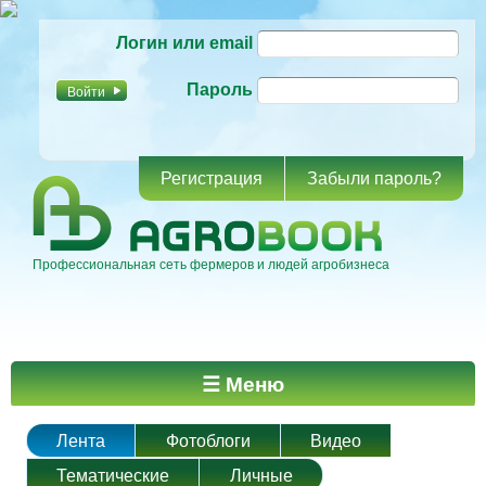
Перейти к
Логин или email
основному
содержанию
Пароль
Регистрация
Забыли пароль?
Профессиональная сеть фермеров и людей агробизнеса
Главное меню
☰ Меню
Лента
Фотоблоги
Видео
Тематические
Личные