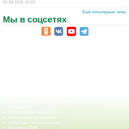
05.08.2026 15:43
Ещё популярные темы
Мы в соцсетях
АПК-Каталог
АПК-органы управления
ветеринарные препараты, ветеринарные учреждения
ГСМ, биотопливо
корма, добавки для животных
оборудование для АПК, промышленное, весовое
обучение
сельхозпроизводители / сельхозпредприятия
сельхозтехника, запчасти
семена, посадочные материалы
средства защиты растений, удобрения
страхование
строительные материалы
финансовые учреждения
элеваторы, мелькомбинаты
Аграрные СМИ