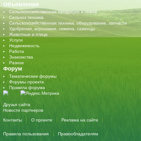
Объявления
Сельскохозяйственная продукция и сырье
Сельхоз техника
Сельскохозяйственная техника, оборудование, запчасти
Удобрения, агрохимия, семена, саженцы
Животные и птица
Услуги
Недвижимость
Работа
Знакомства
Разное
Форум
Тематические форумы
Форумы проекта
Правила форума
Друзья сайта
Новости партнеров
Контакты
О проекте
Реклама на сайте
Правила пользования
Правообладателям