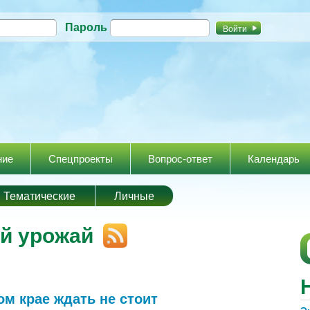
Перейти к
Пароль
основному
содержанию
ние
Спецпроекты
Вопрос-ответ
Календарь
Тематические
Личные
й урожай
м крае ждать не стоит