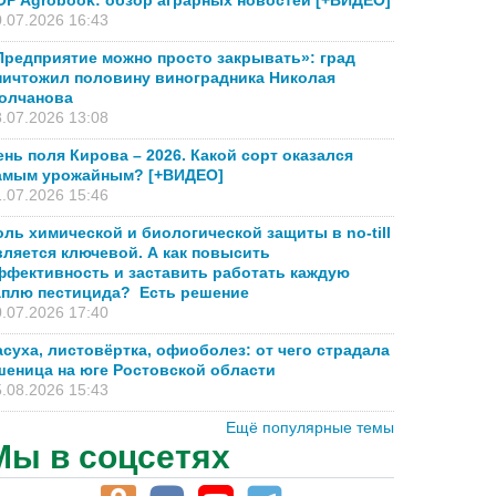
OP Agrobook: обзор аграрных новостей [+ВИДЕО]
.07.2026 16:43
Предприятие можно просто закрывать»: град
ничтожил половину виноградника Николая
олчанова
.07.2026 13:08
ень поля Кирова – 2026. Какой сорт оказался
амым урожайным? [+ВИДЕО]
.07.2026 15:46
оль химической и биологической защиты в no-till
вляется ключевой. А как повысить
ффективность и заставить работать каждую
аплю пестицида? Есть решение
.07.2026 17:40
асуха, листовёртка, офиоболез: от чего страдала
шеница на юге Ростовской области
.08.2026 15:43
Ещё популярные темы
Мы в соцсетях