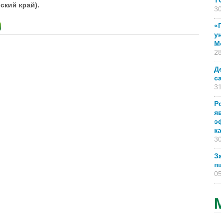
T
ский край).
30
«
у
М
28
Д
с
31
Р
я
э
к
30
З
п
05