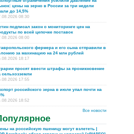
кспортные ограничения усилили давление на
ынок: цены на зерно в России за три недели
пали до 14,5%
.08.2026 08:30
утин подписал закон о мониторинге цен на
родукты по всей цепочке поставок
.08.2026 08:00
тавропольского фермера и его сына отправили в
олонию за махинацию на 24 млн рублей
.08.2026 18:17
грарии просят ввести штрафы за проникновение
а сельхозземли
.08.2026 17:55
кспорт российского зерна в июле упал почти на
8%
.08.2026 18:52
Все новости
Популярное
ены на российскую пшеницу могут взлететь |