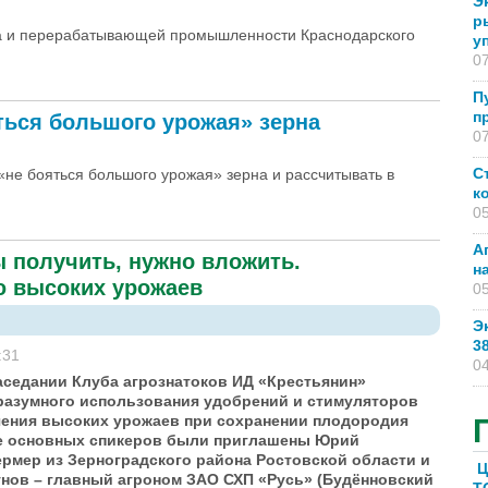
Э
р
тва и перерабатывающей промышленности Краснодарского
у
07
П
п
ться большого урожая» зерна
07
С
«не бояться большого урожая» зерна и рассчитывать в
к
05
А
 получить, нужно вложить.
н
ю высоких урожаев
05
Э
3
:31
04
аседании Клуба агрознатоков ИД «Крестьянин»
разумного использования удобрений и стимуляторов
чения высоких урожаев при сохранении плодородия
ве основных спикеров были приглашены Юрий
ермер из Зерноградского района Ростовской области и
Ц
нов – главный агроном ЗАО СХП «Русь» (Будённовский