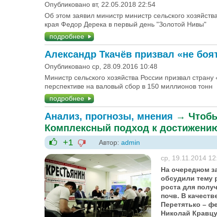
Опубликовано вт, 22.05.2018 22:54
Об этом заявил министр министр сельского хозяйс
края Федор Дерека в первый день "Золотой Нивы"
подробнее
Александр Ткачёв призвал «не боя
Опубликовано ср, 28.09.2016 10:48
Министр сельского хозяйства России призвал страну 
перспективе на валовый сбор в 150 миллионов тонн
подробнее
Анализ, прогнозы, мнения
→
Чтобы
Комплексный подход к достижени
+1
Автор:
admin
-1
+1
ср, 19.11.2014 12
На очередном з
обсудили тему 
роста для полу
почв. В качест
Перетятько – ф
Николай Кравцу