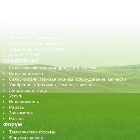
обучение
сельхозпроизводители / сельхозпредприятия
сельхозтехника, запчасти
семена, посадочные материалы
средства защиты растений, удобрения
страхование
строительные материалы
финансовые учреждения
элеваторы, мелькомбинаты
Аграрные СМИ
Объявления
Сельскохозяйственная продукция и сырье
Сельхоз техника
Сельскохозяйственная техника, оборудование, запчасти
Удобрения, агрохимия, семена, саженцы
Животные и птица
Услуги
Недвижимость
Работа
Знакомства
Разное
Форум
Тематические форумы
Форумы проекта