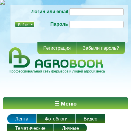
Перейти к
Логин или email
основному
содержанию
Пароль
Регистрация
Забыли пароль?
Профессиональная сеть фермеров и людей агробизнеса
Главное меню
☰ Меню
Лента
Фотоблоги
Видео
Тематические
Личные