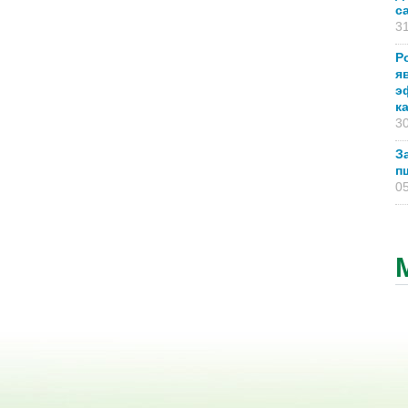
с
31
Р
я
э
к
30
З
п
05