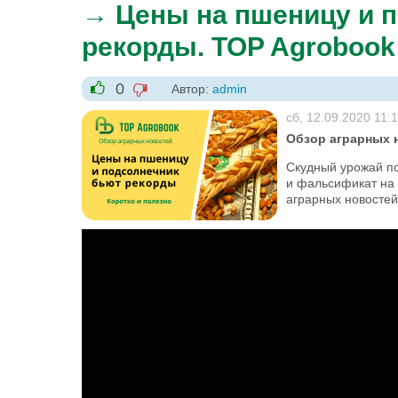
→ Цены на пшеницу и 
рекорды. TOP Agrobook
0
Автор:
admin
-1
+1
сб, 12.09.2020 11:
Обзор аграрных н
Скудный урожай по
и фальсификат на 
аграрных новостей
Цены на пшеницу и подсолнечник 
аграрных новостей