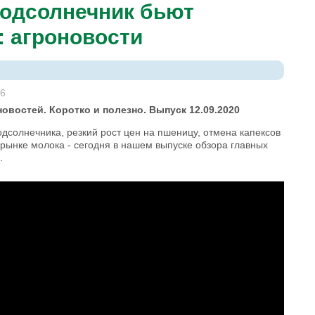
подсолнечник бьют
: агроновости
16
овостей. Коротко и полезно. Выпуск 12.09.2020
дсолнечника, резкий рост цен на пшеницу, отмена капексов
рынке молока - сегодня в нашем выпуске обзора главных
.
бьют рекорды. TOP Agrobook: обзор