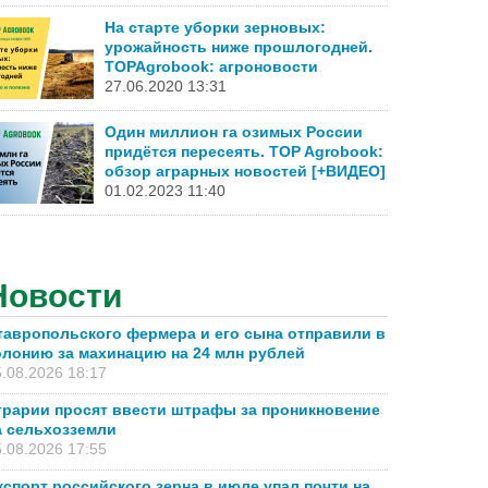
На старте уборки зерновых:
урожайность ниже прошлогодней.
TOPAgrobook: агроновости
27.06.2020 13:31
Один миллион га озимых России
придётся пересеять. TOP Agrobook:
обзор аграрных новостей [+ВИДЕО]
01.02.2023 11:40
Новости
тавропольского фермера и его сына отправили в
олонию за махинацию на 24 млн рублей
.08.2026 18:17
грарии просят ввести штрафы за проникновение
а сельхозземли
.08.2026 17:55
кспорт российского зерна в июле упал почти на