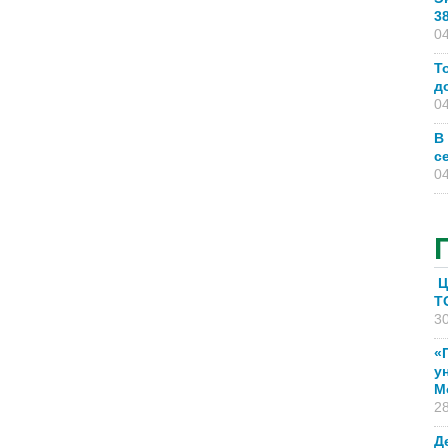
3
04
Т
д
04
В
с
04
Ц
T
30
«
у
М
28
Д