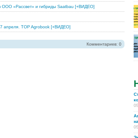
 в ООО «Рассвет» и гибриды Saatbau [+ВИДЕО]
17 апреля. TOP Agrobook [+ВИДЕО]
Комментариев: 0
С
к
05
А
н
05
Э