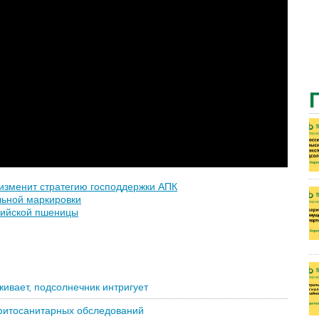
 изменит стратегию господдержки АПК
льной маркировки
сийской пшеницы
живает, подсолнечник интригует
 фитосанитарных обследований