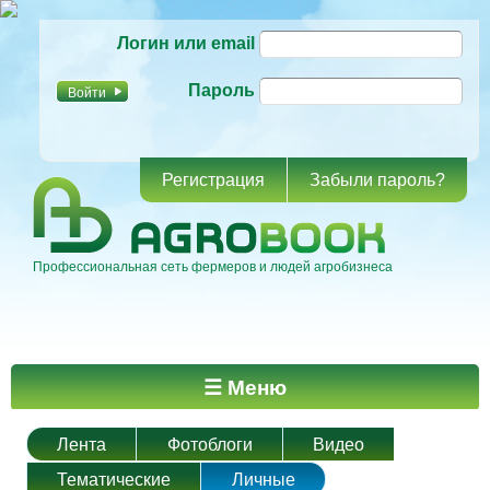
Перейти к
Логин или email
основному
содержанию
Пароль
Регистрация
Забыли пароль?
Профессиональная сеть фермеров и людей агробизнеса
Главное меню
☰ Меню
Лента
Фотоблоги
Видео
Тематические
Личные