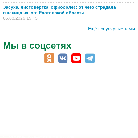
Засуха, листовёртка, офиоболез: от чего страдала
пшеница на юге Ростовской области
05.08.2026 15:43
Ещё популярные темы
Мы в соцсетях
АПК-Каталог
АПК-органы управления
ветеринарные препараты, ветеринарные учреждения
ГСМ, биотопливо
корма, добавки для животных
оборудование для АПК, промышленное, весовое
обучение
сельхозпроизводители / сельхозпредприятия
сельхозтехника, запчасти
семена, посадочные материалы