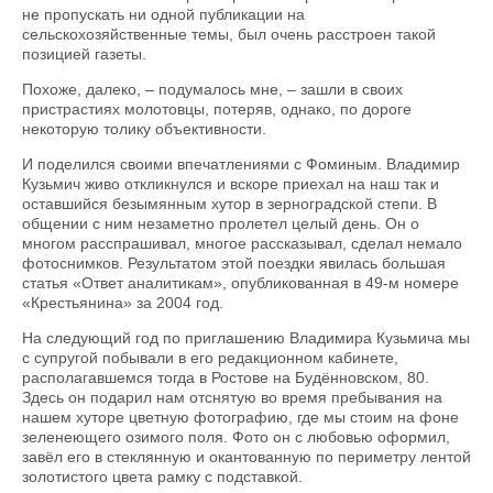
не пропускать ни одной публикации на
сельскохозяйственные темы, был очень расстроен такой
позицией газеты.
Похоже, далеко, – подумалось мне, – зашли в своих
пристрастиях молотовцы, потеряв, однако, по дороге
некоторую толику объективности.
И поделился своими впечатлениями с Фоминым. Владимир
Кузьмич живо откликнулся и вскоре приехал на наш так и
оставшийся безымянным хутор в зерноградской степи. В
общении с ним незаметно пролетел целый день. Он о
многом расспрашивал, многое рассказывал, сделал немало
фотоснимков. Результатом этой поездки явилась большая
статья «Ответ аналитикам», опубликованная в 49-м номере
«Крестьянина» за 2004 год.
На следующий год по приглашению Владимира Кузьмича мы
с супругой побывали в его редакционном кабинете,
располагавшемся тогда в Ростове на Будённовском, 80.
Здесь он подарил нам отснятую во время пребывания на
нашем хуторе цветную фотографию, где мы стоим на фоне
зеленеющего озимого поля. Фото он с любовью оформил,
завёл его в стеклянную и окантованную по периметру лентой
золотистого цвета рамку с подставкой.