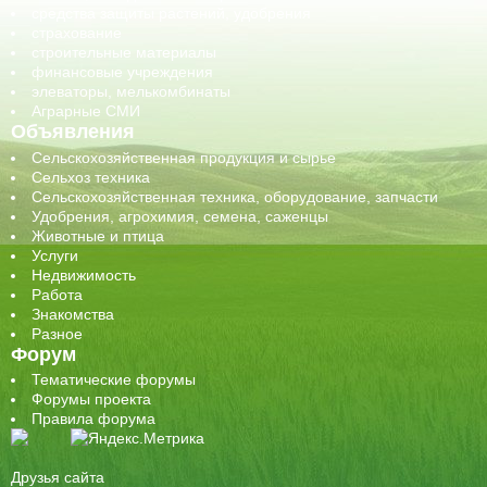
средства защиты растений, удобрения
страхование
строительные материалы
финансовые учреждения
элеваторы, мелькомбинаты
Аграрные СМИ
Объявления
Сельскохозяйственная продукция и сырье
Сельхоз техника
Сельскохозяйственная техника, оборудование, запчасти
Удобрения, агрохимия, семена, саженцы
Животные и птица
Услуги
Недвижимость
Работа
Знакомства
Разное
Форум
Тематические форумы
Форумы проекта
Правила форума
Друзья сайта