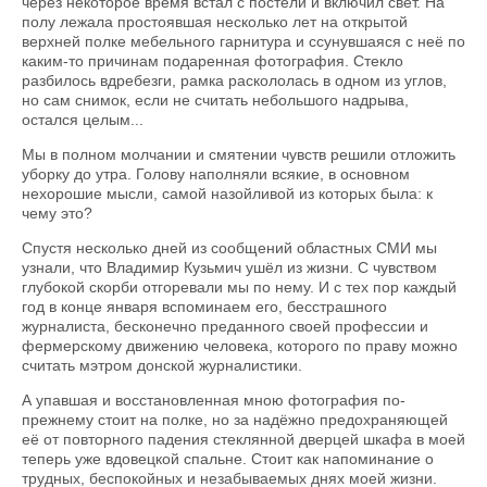
через некоторое время встал с постели и включил свет. На
полу лежала простоявшая несколько лет на открытой
верхней полке мебельного гарнитура и ссунувшаяся с неё по
каким-то причинам подаренная фотография. Стекло
разбилось вдребезги, рамка раскололась в одном из углов,
но сам снимок, если не считать небольшого надрыва,
остался целым...
Мы в полном молчании и смятении чувств решили отложить
уборку до утра. Голову наполняли всякие, в основном
нехорошие мысли, самой назойливой из которых была: к
чему это?
Спустя несколько дней из сообщений областных СМИ мы
узнали, что Владимир Кузьмич ушёл из жизни. С чувством
глубокой скорби отгоревали мы по нему. И с тех пор каждый
год в конце января вспоминаем его, бесстрашного
журналиста, бесконечно преданного своей профессии и
фермерскому движению человека, которого по праву можно
считать мэтром донской журналистики.
А упавшая и восстановленная мною фотография по-
прежнему стоит на полке, но за надёжно предохраняющей
её от повторного падения стеклянной дверцей шкафа в моей
теперь уже вдовецкой спальне. Стоит как напоминание о
трудных, беспокойных и незабываемых днях моей жизни.