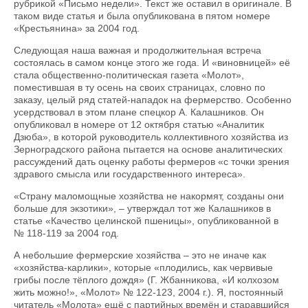
рубрикой «Письмо недели». Текст же оставил в оригинале. В
таком виде статья и была опубликована в пятом номере
«Крестьянина» за 2004 год.
Следующая наша важная и продолжительная встреча
состоя­лась в самом конце этого же года. И «виновницей» её
стала общественно-политическая газета «Молот»,
поместившая в ту осень на своих страницах, словно по
заказу, целый ряд статей-нападок на фермерство. Особенно
усердствовал в этом плане спецкор А. Калашников. Он
опубликовал в номере от 12 октября статью «Аналитик
Дзюба», в которой руководитель коллективного хозяйства из
Зерноградского района пытается на основе аналитических
рассуждений дать оценку работы фермеров «с точки зрения
здравого смысла или государственного интереса».
«Страну маломощные хозяйства не накормят, созданы они
больше для экзотики», – утверждал тот же Калашников в
статье «Качество целинской пшеницы», опубликованной в
№ 118-119 за 2004 год.
А небольшие фермерские хозяйства – это не иначе как
«хозяйства-карлики», которые «плодились, как червивые
грибы после тёплого дождя» (Г. Жбанникова, «И колхозом
жить можно!», «Молот» № 122-123, 2004 г.). Я, постоянный
читатель «Молота» ещё с партийных времён и старавшийся