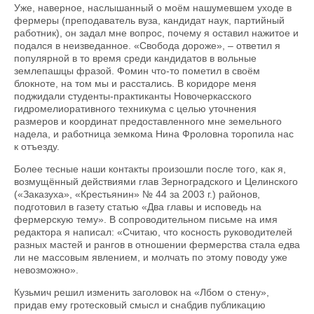
Уже, наверное, наслышанный о моём нашумевшем уходе в
фермеры (преподаватель вуза, кандидат наук, партийный
работник), он задал мне вопрос, почему я оставил нажитое и
подался в неизведанное. «Свобода дороже», – ответил я
популярной в то время среди кандидатов в вольные
землепашцы фразой. Фомин что-то пометил в своём
блокноте, на том мы и расстались. В коридоре меня
поджидали студенты-практиканты Новочеркасского
гидромелиоративного техникума с целью уточнения
размеров и координат предоставленного мне земельного
надела, и работница земкома Нина Фроловна торопила нас
к отъезду.
Более тесные наши контакты произошли после того, как я,
возмущённый действиями глав Зерноградского и Целинского
(«Заказуха», «Крестьянин» № 44 за 2003 г.) районов,
подготовил в газету статью «Два главы и исповедь на
фермерскую тему». В сопроводительном письме на имя
редактора я написал: «Считаю, что косность руководителей
разных мастей и рангов в отношении фермерства стала едва
ли не массовым явлением, и молчать по этому поводу уже
невозможно».
Кузьмич решил изменить заголовок на «Лбом о стену»,
придав ему гротесковый смысл и снабдив публикацию