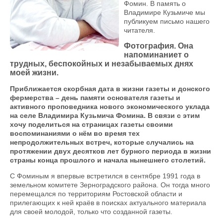
Фомин. В память о
Владимире Кузьмиче мы
публикуем письмо нашего
читателя.
Фотография. Она
напоминаниет о
трудных, беспокойных и незабываемых днях
моей жизни.
Приближается скорбная дата в жизни газеты и донского
фермерства – день памяти основателя газеты и
активного проповедника нового экономического уклада
на селе Владимира Кузьмича Фомина. В связи с этим
хочу поделиться на страницах газеты своими
воспоминаниями о нём во время тех
непродолжительных встреч, которые случались на
протяжении двух десятков лет бурного периода в жизни
страны конца прошлого и начала нынешнего столетий.
С Фоминым я впервые встретился в сентябре 1991 года в
земельном комитете Зерноградского района. Он тогда много
перемещался по территориям Ростовской области и
прилегающих к ней краёв в поисках актуального материала
для своей молодой, только что созданной газеты.