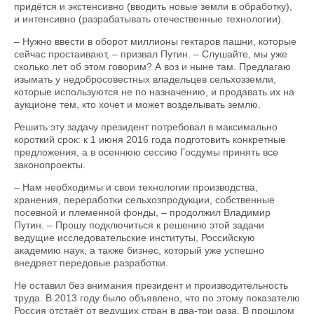
придётся и экстенсивно (вводить новые земли в обработку),
и интенсивно (разрабатывать отечественные технологии).
– Нужно ввести в оборот миллионы гектаров пашни, которые
сейчас простаивают, – призвал Путин. – Слушайте, мы уже
сколько лет об этом говорим? А воз и ныне там. Предлагаю
изымать у недобросовестных владельцев сельхозземли,
которые используются не по назначению, и продавать их на
аукционе тем, кто хочет и может возделывать землю.
Решить эту задачу президент потребовал в максимально
короткий срок: к 1 июня 2016 года подготовить конкретные
предложения, а в осеннюю сессию Госдумы принять все
законопроекты.
– Нам необходимы и свои технологии производства,
хранения, переработки сельхозпродукции, собственные
посевной и племенной фонды, – продолжил Владимир
Путин. – Прошу подключиться к решению этой задачи
ведущие исследовательские институты, Российскую
академию наук, а также бизнес, который уже успешно
внедряет передовые разработки.
Не оставил без внимания президент и производительность
труда. В 2013 году было объявлено, что по этому показателю
Россия отстаёт от ведущих стран в два-три раза. В прошлом