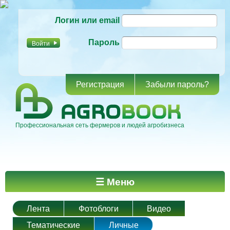
Перейти к
Логин или email
основному
содержанию
Пароль
Регистрация
Забыли пароль?
Профессиональная сеть фермеров и людей агробизнеса
Главное меню
☰ Меню
Лента
Фотоблоги
Видео
Тематические
Личные