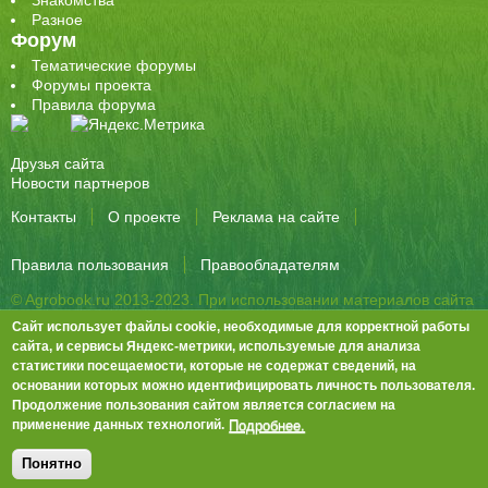
Разное
Форум
Тематические форумы
Форумы проекта
Правила форума
Друзья сайта
Новости партнеров
Контакты
О проекте
Реклама на сайте
Правила пользования
Правообладателям
© Agrobook.ru 2013-2023. При использовании материалов сайта
активная ссылка на публикацию обязательна.
Сайт использует файлы cookie, необходимые для корректной работы
344000, Ростов-на-Дону, ул. Города Волос, д.6, 8 этаж, офис 803
сайта, и сервисы Яндекс-метрики, используемые для анализа
статистики посещаемости, которые не содержат сведений, на
Тел./факс: +7 (863) 282-83-13 e-mail:
info@agrobook.ru
основании которых можно идентифицировать личность пользователя.
Возрастная категория сайта: 16+. Объявления на сайте не
Продолжение пользования сайтом является согласием на
премодерируются.
Положение о защите персональных данных
Подробнее.
применение данных технологий.
Гала Алиевна Каймакчи – редактор, тел.: (863) 282-83-13
info@agrobook.ru
Понятно
Дизайн
Tech Noir
, разработка
Ра-Дон