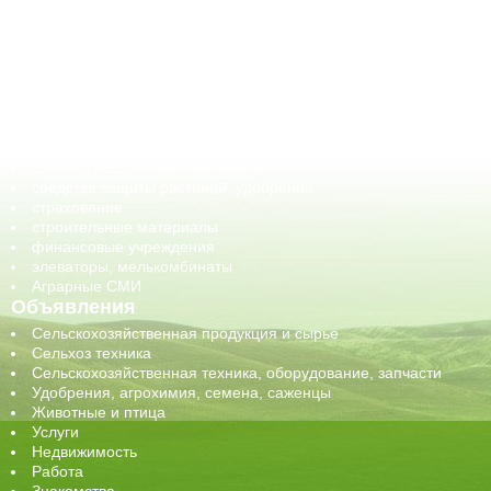
АПК-органы управления
ветеринарные препараты, ветеринарные учреждения
ГСМ, биотопливо
корма, добавки для животных
оборудование для АПК, промышленное, весовое
обучение
сельхозпроизводители / сельхозпредприятия
сельхозтехника, запчасти
семена, посадочные материалы
средства защиты растений, удобрения
страхование
строительные материалы
финансовые учреждения
элеваторы, мелькомбинаты
Аграрные СМИ
Объявления
Сельскохозяйственная продукция и сырье
Сельхоз техника
Сельскохозяйственная техника, оборудование, запчасти
Удобрения, агрохимия, семена, саженцы
Животные и птица
Услуги
Недвижимость
Работа
Знакомства