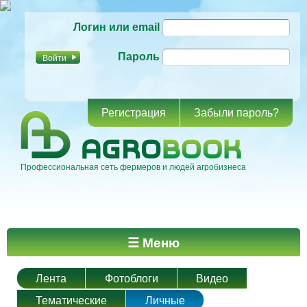
Перейти к
Логин или email
основному
содержанию
Пароль
Регистрация
Забыли пароль?
Профессиональная сеть фермеров и людей агробизнеса
Главное меню
☰ Меню
Лента
Фотоблоги
Видео
Тематические
Личные