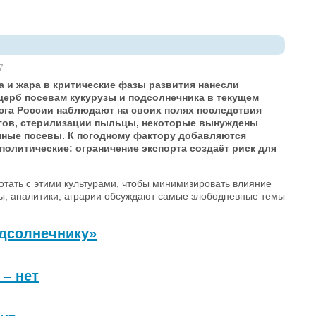
7
а и жара в критические фазы развития нанесли
ерб посевам кукурузы и подсолнечника в текущем
 юга России наблюдают на своих полях последствия
гов, стерилизации пыльцы, некоторые вынуждены
чные посевы. К погодному фактору добавляются
политические: ограничение экспорта создаёт риск для
отать с этими культурами, чтобы минимизировать влияние
ы, аналитики, аграрии обсуждают самые злободневные темы
одсолнечнику»
 – нет