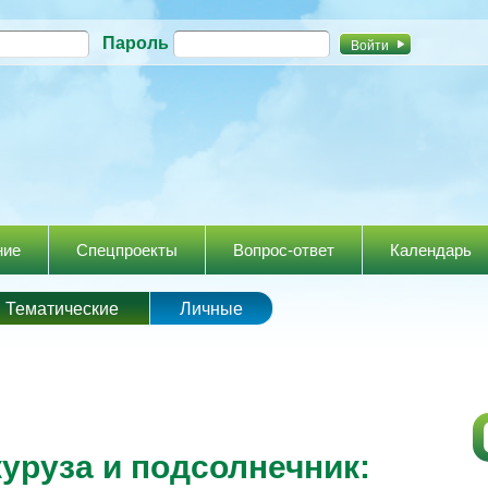
Перейти к
Пароль
основному
содержанию
ние
Спецпроекты
Вопрос-ответ
Календарь
Тематические
Личные
уруза и подсолнечник: