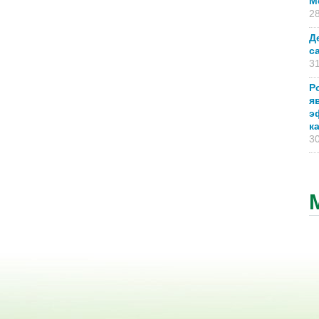
М
28
Д
с
31
Р
я
э
к
30