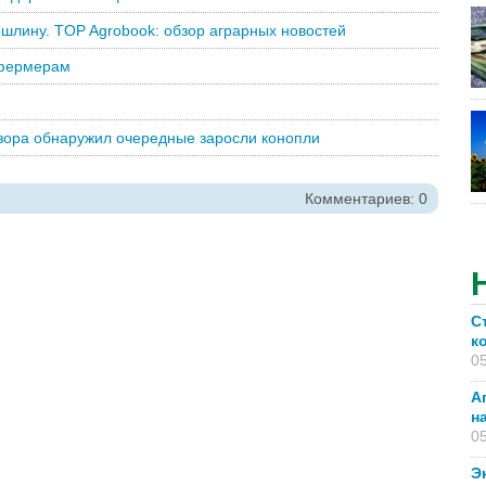
ошлину. TOP Agrobook: обзор аграрных новостей
 фермерам
дзора обнаружил очередные заросли конопли
Комментариев: 0
С
к
05
А
н
05
Э