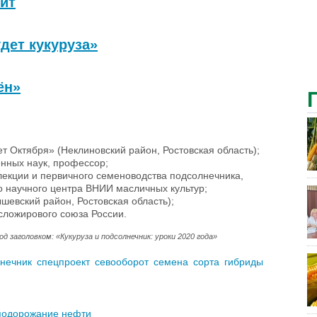
оит
удет кукуруза»
ён»
 Октября» (Неклиновский район, Ростовская область);
нных наук, профессор;
екции и первичного семеноводства подсолнечника,
о научного центра ВНИИ масличных культур;
шевский район, Ростовская область);
ложирового союза России.
д заголовком: «Кукуруза и подсолнечник: уроки 2020 года»
нечник
спецпроект
севооборот
семена
сорта
гибриды
 подорожание нефти