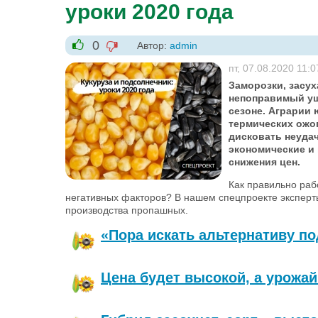
уроки 2020 года
0
Автор:
admin
-1
+1
пт, 07.08.2020 11:0
Заморозки, засух
непоправимый ущ
сезоне. Аграрии
термических ожо
дисковать неуда
экономические и 
снижения цен.
Как правильно раб
негативных факторов? В нашем спецпроекте эксперт
производства пропашных.
«Пора искать альтернативу п
Цена б
удет высокой, а урожай