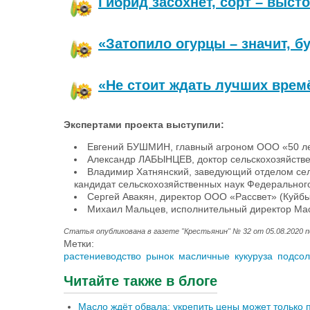
Гибрид засохнет, сорт – выст
«Затопило огурцы – значит, б
«Не стоит ждать лучших врем
Экспертами проекта выступили:
Евгений БУШМИН, главный агроном ООО «50 лет
Александр ЛАБЫНЦЕВ, доктор сельскохозяйстве
Владимир Хатнянский, заведующий отделом сел
кандидат сельскохозяйственных наук Федеральног
Сергей Авакян, директор ООО «Рассвет» (Куйбы
Михаил Мальцев, исполнительный директор Мас
Статья опубликована в газете "Крестьянин" № 32 от 05.08.2020 по
Метки:
растениеводство
рынок
масличные
кукуруза
подсол
Читайте также в блоге
Масло ждёт обвала: укрепить цены может только