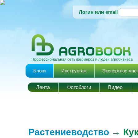
Логин или email
Профессиональная сеть фермеров и людей агробизнеса
Главное меню
Блоги
Инструктаж
Экспертное мне
Лента
Фотоблоги
Видео
Растениеводство
→ Кук