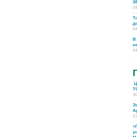
3
04
Т
д
04
В
с
04
Ц
T
30
Э
A
23
«
у