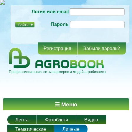
Перейти к
Логин или email
основному
содержанию
Пароль
Регистрация
Забыли пароль?
Профессиональная сеть фермеров и людей агробизнеса
Главное меню
☰ Меню
Лента
Фотоблоги
Видео
Тематические
Личные