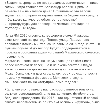
«Выделить средства не представилось возможным», – пишет
замминистра транспорта Александр Колбин. Причина
банальная – не хватило денег. Официально эта версия
звучит так: «по причине ограниченности бюджетных средств
и большого количества объектов транспортной
инфраструктуры для проведения чемпионата мира по
футболу 2018 года».
Из-за ЧМ-2018 строительство дороги в селе Марьевка
отложили ещё на три года. Теперь улица Парамонова
появится в планах минтранса не раньше 2018 года. И это – в
лучшем случае. А до тех пор будет «поддерживаться в
проезжем состоянии администрацией Марьевского сельского
поселения».
Марьевка – село, конечно, не умирающее (в нём живёт
более шестисот человек), но и не очень богатое. Откуда
взять поселению деньги на ремонт дороги – не понятно.
Может быть, как и в других сельских территориях, попросят
помощи у местных фермеров. Мол, хотите ездить –
скиньтесь хотя бы на «текущий» ремонт дороги.
Жаль, что это правило у нас распространяется только на
сельхозпроизводителей, а не на, допустим, футболистов.
Ведь если проведение ЧМ-2018 – это единственный способ
связать несовместимые понятия «Россия» и «футбол», было