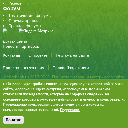
Разное
Форум
Тематические форумы
Форумы проекта
Правила форума
Друзья сайта
Новости партнеров
Контакты
О проекте
Реклама на сайте
Правила пользования
Правообладателям
© Agrobook.ru 2013-2023. При использовании материалов сайта
активная ссылка на публикацию обязательна.
Сайт использует файлы cookie, необходимые для корректной работы
344000, Ростов-на-Дону, ул. Города Волос, д.6, 8 этаж, офис 803
сайта, и сервисы Яндекс-метрики, используемые для анализа
статистики посещаемости, которые не содержат сведений, на
Тел./факс: +7 (863) 282-83-13 e-mail:
info@agrobook.ru
основании которых можно идентифицировать личность пользователя.
Возрастная категория сайта: 16+. Объявления на сайте не
Продолжение пользования сайтом является согласием на
премодерируются.
Положение о защите персональных данных
Подробнее.
применение данных технологий.
Гала Алиевна Каймакчи – редактор, тел.: (863) 282-83-13
info@agrobook.ru
Понятно
Дизайн
Tech Noir
, разработка
Ра-Дон