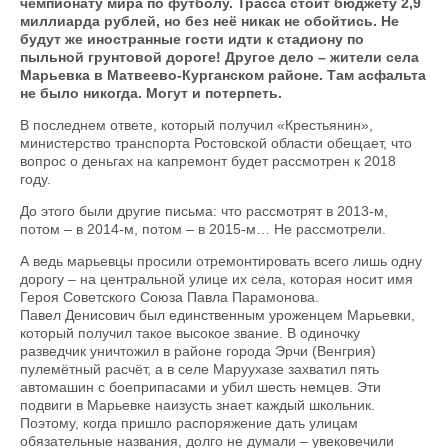
чемпионату мира по футболу. Трасса стоит бюджету 2,9
миллиарда рублей, но без неё никак не обойтись. Не
будут же иностранные гости идти к стадиону по
пыльной грунтовой дороге! Другое дело – жители села
Марьевка в Матвеево-Курганском районе. Там асфальта
не было никогда. Могут и потерпеть.
В последнем ответе, который получил «Крестьянин»,
министерство транспорта Ростовской области обещает, что
вопрос о деньгах на капремонт будет рассмотрен к 2018
году.
До этого были другие письма: что рассмотрят в 2013-м,
потом – в 2014-м, потом – в 2015-м… Не рассмотрели.
А ведь марьевцы просили отремонтировать всего лишь одну
дорогу – на центральной улице их села, которая носит имя
Героя Советского Союза Павла Парамонова.
Павел Денисович был единственным уроженцем Марьевки,
который получил такое высокое звание. В одиночку
разведчик уничтожил в районе города Эрчи (Венгрия)
пулемётный расчёт, а в селе Маруухазе захватил пять
автомашин с бое­припасами и убил шесть немцев. Эти
подвиги в Марьевке наизусть знает каждый школьник.
Поэтому, когда пришло распоряжение дать улицам
обязательные названия, долго не думали – увековечили