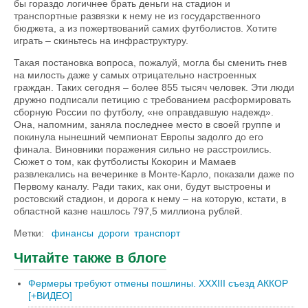
бы гораздо логичнее брать деньги на стадион и
транспортные развязки к нему не из государственного
бюджета, а из пожертвований самих футболистов. Хотите
играть – скиньтесь на инфраструктуру.
Такая постановка вопроса, пожалуй, могла бы сменить гнев
на милость даже у самых отрицательно настроенных
граждан. Таких сегодня – более 855 тысяч человек. Эти люди
дружно подписали петицию с требованием расформировать
сборную России по футболу, «не оправдавшую надежд».
Она, напомним, заняла последнее место в своей группе и
покинула нынешний чемпионат Европы задолго до его
финала. Виновники поражения сильно не расстроились.
Сюжет о том, как футболисты Кокорин и Мамаев
развлекались на вечеринке в Монте-Карло, показали даже по
Первому каналу. Ради таких, как они, будут выстроены и
ростовский стадион, и дорога к нему – на которую, кстати, в
областной казне нашлось 797,5 миллиона рублей.
Метки:
финансы
дороги
транспорт
Читайте также в блоге
Фермеры требуют отмены пошлины. XXXIII съезд АККОР
[+ВИДЕО]