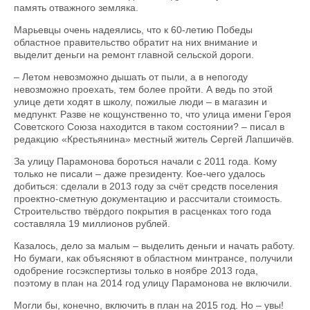
память отважного земляка.
Марьевцы очень надеялись, что к 60-летию Победы
областное правительство обратит на них внимание и
выделит деньги на ремонт главной сельской дороги.
– Летом невозможно дышать от пыли, а в непогоду
невозможно проехать, тем более пройти. А ведь по этой
улице дети ходят в школу, пожилые люди – в магазин и
медпункт. Разве не кощунственно то, что улица имени Героя
Советского Союза находится в таком состоянии? – писал в
редакцию «Крестьянина» местный житель Сергей Лапшичёв.
За улицу Парамонова бороться начали с 2011 года. Кому
только не писали – даже президенту. Кое-чего удалось
добиться: сделали в 2013 году за счёт средств поселения
проектно-сметную документацию и рассчитали стоимость.
Строительство твёрдого покрытия в расценках того года
составляла 19 миллионов рублей.
Казалось, дело за малым – выделить деньги и начать работу.
Но бумаги, как объясняют в областном минтрансе, получили
одобрение госэкспертизы только в ноябре 2013 года,
поэтому в план на 2014 год улицу Парамонова не включили.
Могли бы, конечно, включить в план на 2015 год. Но – увы!