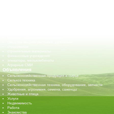
АПК-органы управления
ветеринарные препараты, ветеринарные учреждения
ГСМ, биотопливо
корма, добавки для животных
оборудование для АПК, промышленное, весовое
обучение
сельхозпроизводители / сельхозпредприятия
сельхозтехника, запчасти
семена, посадочные материалы
средства защиты растений, удобрения
страхование
строительные материалы
финансовые учреждения
элеваторы, мелькомбинаты
Аграрные СМИ
Объявления
Сельскохозяйственная продукция и сырье
Сельхоз техника
Сельскохозяйственная техника, оборудование, запчасти
Удобрения, агрохимия, семена, саженцы
Животные и птица
Услуги
Недвижимость
Работа
Знакомства