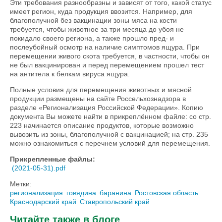
Эти требования разнообразны и зависят от того, какой статус
имеет регион, куда продукция ввозится. Например, для
благополучной без вакцинации зоны мяса на кости
требуется, чтобы животное за три месяца до убоя не
покидало своего региона, а также прошло пред- и
послеубойный осмотр на наличие симптомов ящура. При
перемещении живого скота требуется, в частности, чтобы он
не был вакцинирован и перед перемещением прошел тест
на антитела к белкам вируса ящура.
Полные условия для перемещения животных и мясной
продукции размещены на сайте Россельхознадзора в
разделе «Регионализация Российской Федерации». Копию
документа Вы можете найти в прикреплённом файле: со стр.
223 начинается описание продуктов, которые возможно
вывозить из зоны, благополучной с вакцинацией; на стр. 235
можно ознакомиться с перечнем условий для перемещения.
Прикрепленные файлы:
(2021-05-31).pdf
Метки:
регионализация
говядина
баранина
Ростовская область
Краснодарский край
Ставропольский край
Читайте также в блоге