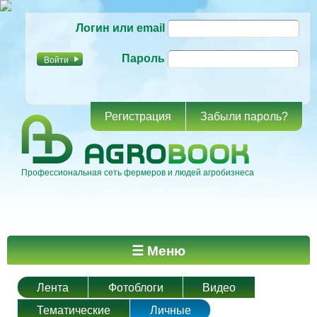
Перейти к
Логин или email
основному
содержанию
Пароль
Регистрация
Забыли пароль?
Профессиональная сеть фермеров и людей агробизнеса
Главное меню
☰ Меню
Лента
Фотоблоги
Видео
Тематические
Личные