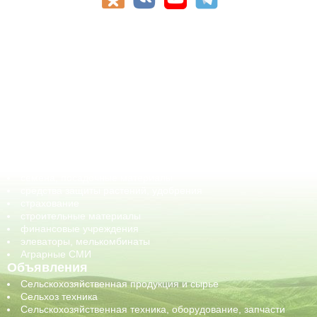
АПК-Каталог
АПК-органы управления
ветеринарные препараты, ветеринарные учреждения
ГСМ, биотопливо
корма, добавки для животных
оборудование для АПК, промышленное, весовое
обучение
сельхозпроизводители / сельхозпредприятия
сельхозтехника, запчасти
семена, посадочные материалы
средства защиты растений, удобрения
страхование
строительные материалы
финансовые учреждения
элеваторы, мелькомбинаты
Аграрные СМИ
Объявления
Сельскохозяйственная продукция и сырье
Сельхоз техника
Сельскохозяйственная техника, оборудование, запчасти