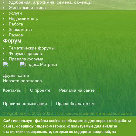
Удобрения, агрохимия, семена, саженцы
Животные и птица
Услуги
Недвижимость
Работа
Знакомства
Разное
Форум
Тематические форумы
Форумы проекта
Правила форума
Друзья сайта
Новости партнеров
Контакты
О проекте
Реклама на сайте
Правила пользования
Правообладателям
© Agrobook.ru 2013-2023. При использовании материалов сайта
активная ссылка на публикацию обязательна.
Сайт использует файлы cookie, необходимые для корректной работы
344000, Ростов-на-Дону, ул. Города Волос, д.6, 8 этаж, офис 803
сайта, и сервисы Яндекс-метрики, используемые для анализа
статистики посещаемости, которые не содержат сведений, на
Тел./факс: +7 (863) 282-83-13 e-mail:
info@agrobook.ru