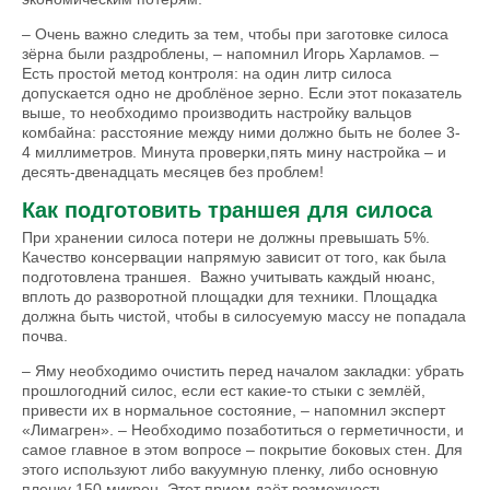
– Очень важно следить за тем, чтобы при заготовке силоса
зёрна были раздроблены, – напомнил Игорь Харламов. –
Есть простой метод контроля: на один литр силоса
допускается одно не дроблёное зерно. Если этот показатель
выше, то необходимо производить настройку вальцов
комбайна: расстояние между ними должно быть не более 3-
4 миллиметров. Минута проверки,пять мину настройка – и
десять-двенадцать месяцев без проблем!
Как подготовить траншея для силоса
При хранении силоса потери не должны превышать 5%.
Качество консервации напрямую зависит от того, как была
подготовлена траншея. Важно учитывать каждый нюанс,
вплоть до разворотной площадки для техники. Площадка
должна быть чистой, чтобы в силосуемую массу не попадала
почва.
– Яму необходимо очистить перед началом закладки: убрать
прошлогодний силос, если ест какие-то стыки с землёй,
привести их в нормальное состояние, – напомнил эксперт
«Лимагрен». – Необходимо позаботиться о герметичности, и
самое главное в этом вопросе – покрытие боковых стен. Для
этого используют либо вакуумную пленку, либо основную
пленку 150 микрон. Этот прием даёт возможность