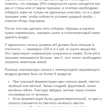
помнить, что порядка 25% поверхности среза находится как
раз от стены или от верха траншеи, и поэтому необходимо
отбирать корм не только на идеальных участках, но и у края
траншеи тоже, чтобы соблюсти условия средней пробы, –
отметил Игорь Харламов.
После того как сделано пять отборов, образцы в корзине
нужно перемешать, паковать силос в полиэтиленовый пакет,
удалить воздух.
У идеального силоса уровень pH должен быть меньше 4,
плотность — примерно 220 кг в 1 куб. м сухого вещества.
Это гарантирует нормальную сохранность корма. Если pH в
траншее оказывается больше, чем 4, этот силос необходимо
скормить животным зимой.
Разница температуры силоса с температурой окружающего
воздуха должна быть не более 5 градусов.
При хорошей ферментации цвет силоса яркий, светло-
зелёный или жёлтый. Запах сладкий, фруктовый, запах
мочёных яблок. Текстура твёрдая, мягкие ткани сложно
отслаиваются от волокон.
Если ферментация была удовлетворительной, то цвет у
силоса становится из светлого-зелёного светло-