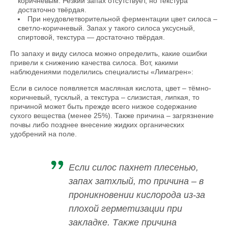
коричневым. Резкий запах отсутствует, но текстура
достаточно твёрдая.
При неудовлетворительной ферментации цвет силоса –
светло-коричневый. Запах у такого силоса уксусный,
спиртовой, текстура — достаточно твёрдая.
По запаху и виду силоса можно определить, какие ошибки
привели к снижению качества силоса. Вот, какими
наблюдениями поделились специалисты «Лимагрен»:
Если в силосе появляется масляная кислота, цвет – тёмно-
коричневый, тусклый, а текстура – слизистая, липкая, то
причиной может быть прежде всего низкое содержание
сухого вещества (менее 25%). Также причина – загрязнение
почвы либо позднее внесение жидких органических
удобрений на поле.
Если силос пахнет плесенью,
запах затхлый, то причина – в
проникновении кислорода из-за
плохой герметизации при
закладке. Также причина