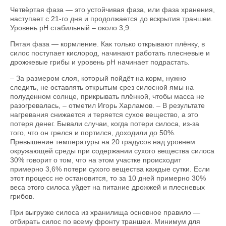
Четвёртая фаза — это устойчивая фаза, или фаза хранения,
наступает с 21-го дня и продолжается до вскрытия траншеи.
Уровень pH стабильный – около 3,9.
Пятая фаза — кормление. Как только открывают плёнку, в
силос поступает кислород, начинают работать плесневые и
дрожжевые грибы и уровень рН начинает подрастать.
– За размером слоя, который пойдёт на корм, нужно
следить, не оставлять открытым срез силосной ямы на
полуденном солнце, прикрывать плёнкой, чтобы масса не
разогревалась, – отметил Игорь Харламов. – В результате
нагревания снижается и теряется сухое вещество, а это
потеря денег. Бывали случаи, когда потери силоса, из-за
того, что он грелся и портился, доходили до 50%.
Превышение температуры на 20 градусов над уровнем
окружающей среды при содержании сухого вещества силоса
30% говорит о том, что на этом участке происходит
примерно 3,6% потери сухого вещества каждые сутки. Если
этот процесс не остановится, то за 10 дней примерно 30%
веса этого силоса уйдет на питание дрожжей и плесневых
грибов.
При выгрузке силоса из хранилища основное правило —
отбирать силос по всему фронту траншеи. Минимум для