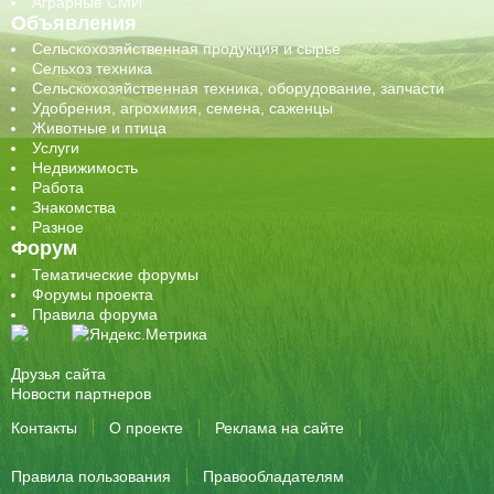
Аграрные СМИ
Объявления
Сельскохозяйственная продукция и сырье
Сельхоз техника
Сельскохозяйственная техника, оборудование, запчасти
Удобрения, агрохимия, семена, саженцы
Животные и птица
Услуги
Недвижимость
Работа
Знакомства
Разное
Форум
Тематические форумы
Форумы проекта
Правила форума
Друзья сайта
Новости партнеров
Контакты
О проекте
Реклама на сайте
Правила пользования
Правообладателям