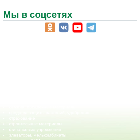
Мы в соцсетях
АПК-Каталог
АПК-органы управления
ветеринарные препараты, ветеринарные учреждения
ГСМ, биотопливо
корма, добавки для животных
оборудование для АПК, промышленное, весовое
обучение
сельхозпроизводители / сельхозпредприятия
сельхозтехника, запчасти
семена, посадочные материалы
средства защиты растений, удобрения
страхование
строительные материалы
финансовые учреждения
элеваторы, мелькомбинаты