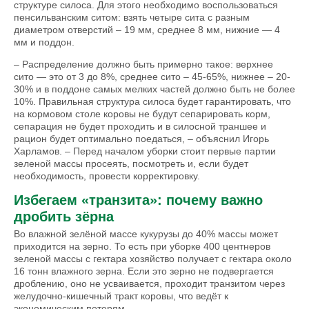
структуре силоса. Для этого необходимо воспользоваться
пенсильванским ситом: взять четыре сита с разным
диаметром отверстий – 19 мм, среднее 8 мм, нижние — 4
мм и поддон.
– Распределение должно быть примерно такое: верхнее
сито — это от 3 до 8%, среднее сито – 45-65%, нижнее – 20-
30% и в поддоне самых мелких частей должно быть не более
10%. Правильная структура силоса будет гарантировать, что
на кормовом столе коровы не будут сепарировать корм,
сепарация не будет проходить и в силосной траншее и
рацион будет оптимально поедаться, – объяснил Игорь
Харламов. – Перед началом уборки стоит первые партии
зеленой массы просеять, посмотреть и, если будет
необходимость, провести корректировку.
Избегаем «транзита»: почему важно
дробить зёрна
Во влажной зелёной массе кукурузы до 40% массы может
приходится на зерно. То есть при уборке 400 центнеров
зеленой массы с гектара хозяйство получает с гектара около
16 тонн влажного зерна. Если это зерно не подвергается
дроблению, оно не усваивается, проходит транзитом через
желудочно-кишечный тракт коровы, что ведёт к
экономическим потерям.