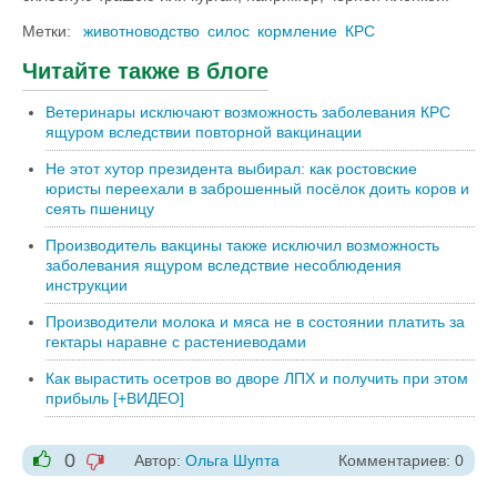
Метки:
животноводство
силос
кормление
КРС
Читайте также в блоге
Ветеринары исключают возможность заболевания КРС
ящуром вследствии повторной вакцинации
Не этот хутор президента выбирал: как ростовские
юристы переехали в заброшенный посёлок доить коров и
сеять пшеницу
Производитель вакцины также исключил возможность
заболевания ящуром вследствие несоблюдения
инструкции
Производители молока и мяса не в состоянии платить за
гектары наравне с растениеводами
Как вырастить осетров во дворе ЛПХ и получить при этом
прибыль [+ВИДЕО]
0
Автор:
Ольга Шупта
Комментариев: 0
-1
+1