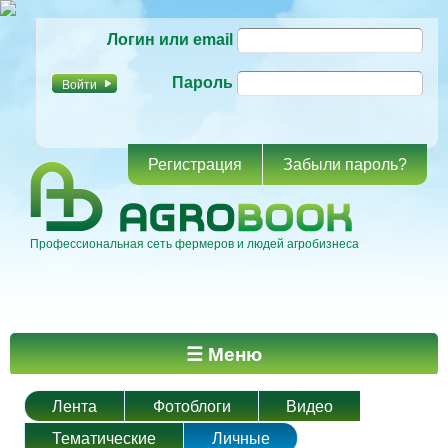
Перейти к
Логин или email
основному
содержанию
Пароль
Регистрация
Забыли пароль?
Профессиональная сеть фермеров и людей агробизнеса
Главное меню
☰ Меню
Лента
Фотоблоги
Видео
Тематические
Личные