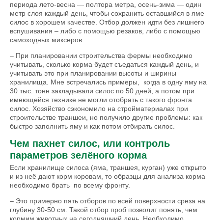
периода лето-весна — полтора метра, осень-зима — один
метр слоя каждый день, чтобы сохранить оставшийся в яме
силос в хорошем качестве. Отбор должен идти без лишнего
вспушивания – либо с помощью резаков, либо с помощью
самоходных миксеров.
– При планировании строительства фермы необходимо
учитывать, сколько корма будет съедаться каждый день, и
учитывать это при планировании высоты и ширины
хранилища. Мне встречались примеры, когда в одну яму на
30 тыс. тонн закладывали силос по 50 дней, а потом при
имеющейся технике не могли отобрать с такого фронта
силос. Хозяйство сэкономило на стройматериалах при
строительстве траншеи, но получило другие проблемы: как
быстро заполнить яму и как потом отбирать силос.
Чем пахнет силос, или контроль
параметров зелёного корма
Если хранилище силоса (яма, траншея, курган) уже открыто
и из неё дают корм коровам, то образцы для анализа корма
необходимо брать по всему фронту.
– Это примерно пять отборов по всей поверхности среза на
глубину 30-50 см. Такой отбор проб позволит понять, чем
кормим животных на сегодняшний день. Необходимо