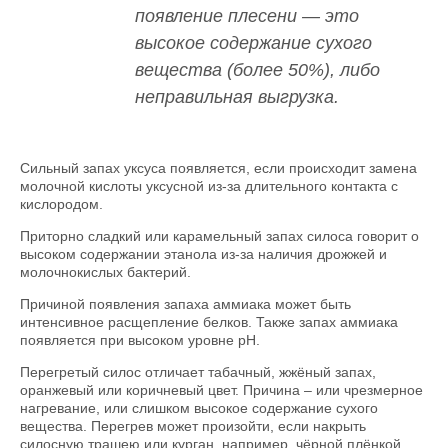
появление плесени — это
высокое содержание сухого
вещества (более 50%), либо
неправильная выгрузка.
Сильный запах уксуса появляется, если происходит замена
молочной кислоты уксусной из-за длительного контакта с
кислородом.
Приторно сладкий или карамельный запах силоса говорит о
высоком содержании этанола из-за наличия дрожжей и
молочнокислых бактерий.
Причиной появления запаха аммиака может быть
интенсивное расщепление белков. Также запах аммиака
появляется при высоком уровне pH.
Перегретый силос отличает табачный, жжёный запах,
оранжевый или коричневый цвет. Причина – или чрезмерное
нагревание, или слишком высокое содержание сухого
вещества. Перегрев может произойти, если накрыть
силосную трашею или курган, например, чёрной плёнкой.