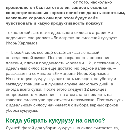
от того, насколько
правильно он был заготовлен, зависит, сколько
концентрированных кормов придётся давать животным,
насколько хорошо они при этом будут себя
чувствовать и какую продуктивность покажут.
Технологией заготовки идеального силоса с аграриями
поделился специалист «Лимагрен» по силосной кукурузе
Игорь Харламов.
– Плохой силос всё ещё остаётся частью нашей
повседневной жизни. Плохая сохранность, появление
плесени, плохая поедаемость коровами... И, к сожалению,
идеальный силос всё ещё достаточно редкое явление, –
рассказал на семинаре «Лимагрен» Игорь Харламов.
На вегетацию кукурузы уходит пять месяцев, на уборку и
закладку траншеи – в лучшем случае несколько дней, а
иногда всего сутки. После этого следует 12 месяцев
непрерывного кормления – на этом этапе повлиять на
качество силоса уже практически невозможно. Поэтому путь
к идеальному силосу начинается с выбора верных сроков
уборки кукурузы.
Когда убирать кукурузу на силос?
Лучшей фазой для уборки кукурузы на силос считается та,