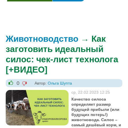
Животноводство
→ Как
заготовить идеальный
силос: чек-лист технолога
[+ВИДЕО]
0
Автор:
Ольга Шупта
-1
+1
ср, 22.02.2023 12:25
Качество силоса
определяет размер
будущей прибыли (или
будущих потерь!)
животновода. Силос –
самый дешёвый корм, и