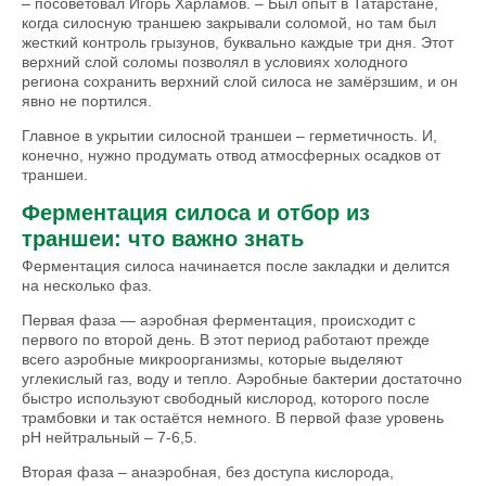
– посоветовал Игорь Харламов. – Был опыт в Татарстане,
когда силосную траншею закрывали соломой, но там был
жесткий контроль грызунов, буквально каждые три дня. Этот
верхний слой соломы позволял в условиях холодного
региона сохранить верхний слой силоса не замёрзшим, и он
явно не портился.
Главное в укрытии силосной траншеи – герметичность. И,
конечно, нужно продумать отвод атмосферных осадков от
траншеи.
Ферментация силоса и отбор из
траншеи: что важно знать
Ферментация силоса начинается после закладки и делится
на несколько фаз.
Первая фаза — аэробная ферментация, происходит с
первого по второй день. В этот период работают прежде
всего аэробные микроорганизмы, которые выделяют
углекислый газ, воду и тепло. Аэробные бактерии достаточно
быстро используют свободный кислород, которого после
трамбовки и так остаётся немного. В первой фазе уровень
pH нейтральный – 7-6,5.
Вторая фаза – анаэробная, без доступа кислорода,