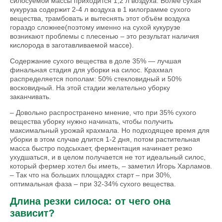
силосуемой массы приходится 1,2 л воздуха. Более сухая
кукуруза содержит 2-4 л воздуха в 1 килограмме сухого
вещества, трамбовать и вытеснять этот объём воздуха
гораздо сложнее(поэтому именно на сухой кукурузе
возникают проблемы с плесенью – это результат наличия
кислорода в заготавливаемой массе).
Содержание сухого вещества в доле 35% — лучшая
финальная стадия для уборки на силос. Крахмал
распределяется пополам: 50% стекловидный и 50%
восковидный. На этой стадии желательно уборку
заканчивать.
– Довольно распространено мнение, что при 35% сухого
вещества уборку нужно начинать, чтобы получить
максимальный урожай крахмала. Но подходящее время для
уборки в этом случае длится 1-2 дня, потом растительная
масса быстро подсыхает, ферментация начинает резко
ухудшаться, и в целом получается не тот идеальный силос,
который фермер хотел бы иметь, – заметил Игорь Харламов.
– Так что на больших площадях старт – при 30%,
оптимальная фаза – при 32-34% сухого вещества.
Длина резки силоса: от чего она
зависит?