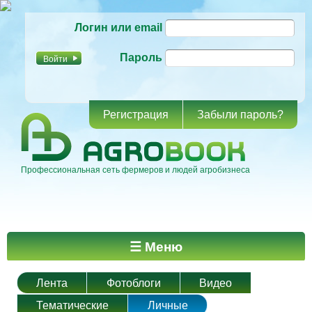
Перейти к
Логин или email
основному
содержанию
Пароль
Регистрация
Забыли пароль?
Профессиональная сеть фермеров и людей агробизнеса
Главное меню
☰ Меню
Лента
Фотоблоги
Видео
Тематические
Личные