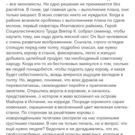
– все экономисты. Ни одно решение не принимается без
расчётов. В гонке, где главная цель – выполнение плана, они
только мешают. В моих советах никто не нуждался. Когда в
районе возникли проблемы с выполнением плана по сдаче
молока, первый секретарь Ипатовского райкома, Герой
Социалистического Труда Виктор К. собрал семинар, чтобы
научить тому, как надо доить мясной скот. Он был человеком
с очень развитым воображением. Сначала, строго оглядев
стоящую перед ним толпу, подробно описал, как нужно
загонять корову в станок, фиксировать, легко и изящно
добывать целебный продукт, так необходимый советскому
народу. Когда кто-то из бестолковых заикнулся о том, сколько
же людей понадобится, чтобы подоить одну корову, и какая
будет себестоимость, вождь вперился ищущим взглядом в
толпу. Но, видимо, понимая, что всех дураков не
перевоспитаешь, скомандовал перейти к практическим
занятиям. Открылись ворота в коровник, и началось
представление, о котором я живо вспомнил на острове
Майорка в Испании, на корриде. Посреди огромного сарая
новенькая, окрашенная в весёленький цвет железная клетка-
станок. По сторонам за решётками коровы с
новорождёнными телятами смотрели на нас огромными
грустными глазами. В них не только печаль, но и вопрос: что
ещё нужно людям? Бедолаги и не догадывались, что их,
свободолюбивых, калмыцкой породы животных, которые в