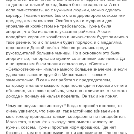
то дополнительный доход бывал больше зарплаты. А вот
если пьянствовать, но с нужными людьми, можно сделать
карьеру. Главной целью было стать директором совхоза или
председателем колхоза. Особого ума и мудрости для
управления хозяйством не требовалось. Нужна была
энергия, что бы исполнять указания райкома. А если
попадётся хорошее хозяйство и начальством будет замечено
твоё рвение, то и с планами будет порядок, и с медалями,
орденами и Доской почёта. Мне встречались среди
руководителей большие умницы. Но в основном это были
энергичные, напористые мужики со знаниями заочников. Да
и не нужны им были знания сельхознаук. «Связи» в
«Сельхозтехнике» имели намного большее значение, а если
удавалось завести друзей в Минсельхозе – совсем
замечательно. Я семь лет работал с председателем,
которому в начале каждого года после сдачи годового отчёта
объяснял, что такое прибыль, чем она отличается от чистого
дохода и почему её нельзя поделить. Он так и не понял.
Чему же научил нас институт? Когда я пришёл в колхоз, то
очень удивился, что знания, так настойчиво вбиваемые в
мою голову преподавателями, совершенно не понадобятся.
Мало того, я пришёл к выводу: экономисты колхозу не
нужны, совсем. Нужны простые нормировщики. Где нет
бизнеса – там нет экономики, нет и экономистов. Где он есть