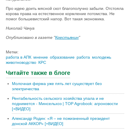
Про идею доить мясной скот благополучно забыли. Отстояла
корова права на естественное кормление потомства. Не
помог большевистский напор. Вот такая экономика.
Николай Чачуа
Опубликовано в газете "
Крестьянин
"
Метки:
работа в АПК
мнение
образование
работа
молодежь
животноводство
КРС
Читайте также в блоге
Молочная ферма уже пять лет существует без
электричества
Рентабельность сельского хозяйства упала и не
поднимется - Минсельхоз | TOP Agrobook: агроновости
[+ВИДЕО]
Александр Родин: «Я – не пожизненный президент
донской АККОР» [+ВИДЕО]