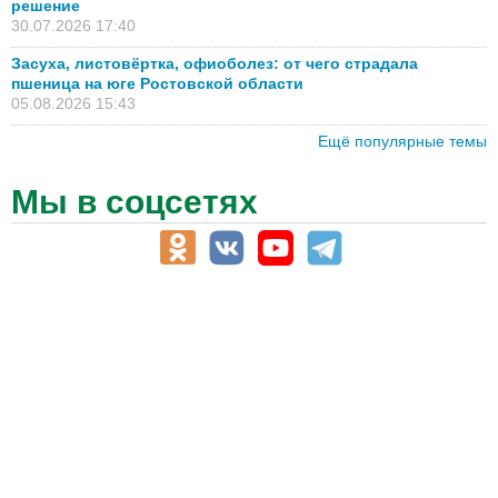
решение
30.07.2026 17:40
Засуха, листовёртка, офиоболез: от чего страдала
пшеница на юге Ростовской области
05.08.2026 15:43
Ещё популярные темы
Мы в соцсетях
АПК-Каталог
АПК-органы управления
ветеринарные препараты, ветеринарные учреждения
ГСМ, биотопливо
корма, добавки для животных
оборудование для АПК, промышленное, весовое
обучение
сельхозпроизводители / сельхозпредприятия