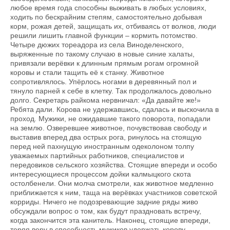
любое время года способны выживать в любых условиях,
ходить по бескрайним степям, самостоятельно добывая
корм, рожая детей, защищать их, отбиваясь от волков, люди
решили лишить главной функции – кормить потомство.
Четыре дюжих тореадора из села Виноделенского,
выряженные по такому случаю в новые синие халаты,
привязали верёвки к длинным прямым рогам огромной
коровы и стали тащить её к станку. Животное
сопротивлялось. Упёрлось ногами в деревянный пол и
тянуло парней к себе в клетку. Так продолжалось довольно
долго. Секретарь райкома нервничал: «Да давайте же!»
Ребята дали. Корова не удержавшись, сдалась и выскочила в
проход. Мужики, не ожидавшие такого поворота, попадали
на землю. Озверевшее животное, почувствовав свободу и
выставив вперед два острых рога, ринулось на стоящую
перед ней пахнущую иностранным одеколоном толпу
уважаемых партийных работников, специалистов и
передовиков сельского хозяйства. Стоящие впереди и особо
интересующиеся процессом дойки калмыцкого скота
остолбенели. Они молча смотрели, как животное медленно
приближается к ним, таща на верёвках участников советской
корриды. Ничего не подозревающие задние ряды живо
обсуждали вопрос о том, как будут праздновать встречу,
когда закончится эта канитель. Наконец, стоящие впереди,
теряя веру в способность мужиков удержать корову,