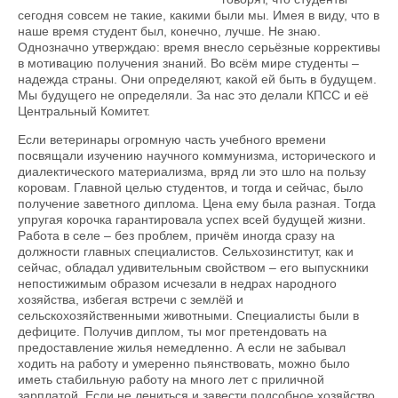
сегодня совсем не такие, какими были мы. Имея в виду, что в
наше время студент был, конечно, лучше. Не знаю.
Однозначно утверждаю: время внесло серьёзные коррективы
в мотивацию получения знаний. Во всём мире студенты –
надежда страны. Они определяют, какой ей быть в будущем.
Мы будущего не определяли. За нас это делали КПСС и её
Центральный Комитет.
Если ветеринары огромную часть учебного времени
посвящали изучению научного коммунизма, исторического и
диалектического материализма, вряд ли это шло на пользу
коровам. Главной целью студентов, и тогда и сейчас, было
получение заветного диплома. Цена ему была разная. Тогда
упругая корочка гарантировала успех всей будущей жизни.
Работа в селе – без проблем, причём иногда сразу на
должности главных специалистов. Сельхозинститут, как и
сейчас, обладал удивительным свойством – его выпускники
непостижимым образом исчезали в недрах народного
хозяйства, избегая встречи с землёй и
сельскохозяйственными животными. Специалисты были в
дефиците. Получив диплом, ты мог претендовать на
предоставление жилья немедленно. А если не забывал
ходить на работу и умеренно пьянствовать, можно было
иметь стабильную работу на много лет с приличной
зарплатой. Если не лениться и завести подсобное хозяйство,