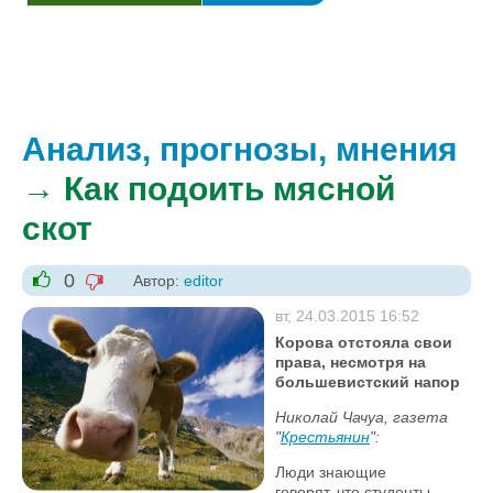
Анализ, прогнозы, мнения
→ Как подоить мясной
скот
0
Автор:
editor
-1
+1
вт, 24.03.2015 16:52
Корова отстояла свои
права, несмотря на
большевистский напор
Николай Чачуа,
газета
"
Крестьянин
":
Люди знающие
говорят, что студенты