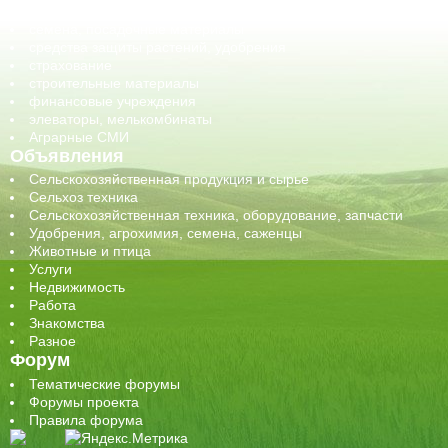
сельхозтехника, запчасти
семена, посадочные материалы
средства защиты растений, удобрения
страхование
строительные материалы
финансовые учреждения
элеваторы, мелькомбинаты
Аграрные СМИ
Объявления
Сельскохозяйственная продукция и сырье
Сельхоз техника
Сельскохозяйственная техника, оборудование, запчасти
Удобрения, агрохимия, семена, саженцы
Животные и птица
Услуги
Недвижимость
Работа
Знакомства
Разное
Форум
Тематические форумы
Форумы проекта
Правила форума