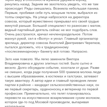
ринулись назад. Задним же захотелось увидеть, что же там
происходит. Ряды смешались. Возникла небольшая паника.
Первым, пробивая себе путь мощным телом, выбрался из
толпы секретарь. На улице набросился на директора
совхоза, который мужественно прикрывал его своей грудью
минутой раньше. Большой специалист по разносам с матом,
видный партийный деятель сейчас не мог подобрать слов.
Очень расстроился, кричал нечленораздельное. Потом
махнул рукой, сел в «Волгу» и уехал. Главный организатор
зрелища, директор совхоза Анатолий Дмитриевич Черепков,
пытался доложить, что к традиционному
«послесеминарному» банкету всё готово. Напрасно.
Зато нам повезло. Мы легко заменили Виктора
Владимировича и других элитных гостей. Было сытно и
весело. Долго обсуждали событие, хохотали от души. Разве
не смешно, когда ради получения 500 граммов молока люди
с высшим образованием, в костюмах и галстуках, затевают
такую авантюру. А автор идеи и главный проводник линии
партии в районе – кандидат сельскохозяйственных наук, он
же первый секретарь, орденоносец и ветеринар по первой
профессии. Примечательно, что телят планировалось
перевести на искусственное вскармливание сухим молоком,
которое где-то под Москвой производили, выпаривая
натуральное.