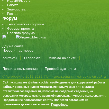
Недвижимость
Работа
Знакомства
Разное
Форум
Тематические форумы
Форумы проекта
Правила форума
Друзья сайта
Новости партнеров
Контакты
О проекте
Реклама на сайте
Правила пользования
Правообладателям
© Agrobook.ru 2013-2023. При использовании материалов сайта
активная ссылка на публикацию обязательна.
Сайт использует файлы cookie, необходимые для корректной работы
344000, Ростов-на-Дону, ул. Города Волос, д.6, 8 этаж, офис 803
сайта, и сервисы Яндекс-метрики, используемые для анализа
статистики посещаемости, которые не содержат сведений, на
Тел./факс: +7 (863) 282-83-13 e-mail:
info@agrobook.ru
основании которых можно идентифицировать личность пользователя.
Возрастная категория сайта: 16+. Объявления на сайте не
Продолжение пользования сайтом является согласием на
премодерируются.
Положение о защите персональных данных
Подробнее.
применение данных технологий.
Гала Алиевна Каймакчи – редактор, тел.: (863) 282-83-13