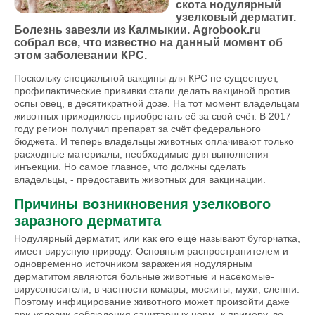
скота нодулярный
узелковый дерматит.
Болезнь завезли из Калмыкии. Agrobook.ru
собрал все, что известно на данный момент об
этом заболевании КРС.
Поскольку специальной вакцины для КРС не существует,
профилактические прививки стали делать вакциной против
оспы овец, в десятикратной дозе. На тот момент владельцам
животных приходилось приобретать её за свой счёт. В 2017
году регион получил препарат за счёт федерального
бюджета. И теперь владельцы животных оплачивают только
расходные материалы, необходимые для выполнения
инъекции. Но самое главное, что должны сделать
владельцы, - предоставить животных для вакцинации.
Причины возникновения узелкового
заразного дерматита
Нодулярный дерматит, или как его ещё называют бугорчатка,
имеет вирусную природу. Основным распространителем и
одновременно источником заражения нодулярным
дерматитом являются больные животные и насекомые-
вирусоносители, в частности комары, москиты, мухи, слепни.
Поэтому инфицирование животного может произойти даже
при условии соблюдения санитарных норм, к примеру, во