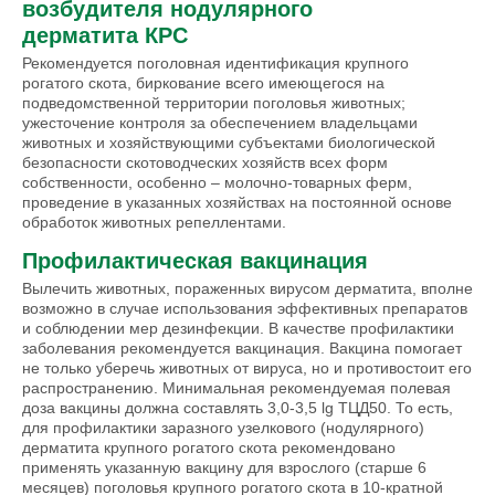
возбудителя нодулярного
дерматита КРС
Рекомендуется поголовная идентификация крупного
рогатого скота, биркование всего имеющегося на
подведомственной территории поголовья животных;
ужесточение контроля за обеспечением владельцами
животных и хозяйствующими субъектами биологической
безопасности скотоводческих хозяйств всех форм
собственности, особенно – молочно-товарных ферм,
проведение в указанных хозяйствах на постоянной основе
обработок животных репеллентами.
Профилактическая вакцинация
Вылечить животных, пораженных вирусом дерматита, вполне
возможно в случае использования эффективных препаратов
и соблюдении мер дезинфекции. В качестве профилактики
заболевания рекомендуется вакцинация. Вакцина помогает
не только уберечь животных от вируса, но и противостоит его
распространению. Минимальная рекомендуемая полевая
доза вакцины должна составлять 3,0-3,5 lg ТЦД50. То есть,
для профилактики заразного узелкового (нодулярного)
дерматита крупного рогатого скота рекомендовано
применять указанную вакцину для взрослого (старше 6
месяцев) поголовья крупного рогатого скота в 10-кратной