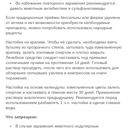
Во избежание повторного заражения рекомендуется
давать животным антибиотики и сульфаниламиды.
Если традиционные приёмы бессильны или ферма удалена
от аптеки и нет возможности приобрести необходимые
препараты, можно попробовать использовать народные
рецепты.
Настойка на крапиве. Чтобы её сделать, необходимо взять
бутылку из прозрачного стекла, затолкать туда измельчённую
крапиву, залить этиловым спиртом и плотно закрыть.
Лечебное средство следует настаивать под прямыми
солнечными лучами на протяжении 14 дней. Готовый
раствор процедить, после чего его можно использовать для
обтирания лопнувших узелков и компрессов на очаги
поражения.
Настойка на основе календулы: измельчённые цветы залить
спиртом и настаивать в тёмном месте 30 дней. Применение
раствора аналогично предыдущему. Рекомендуется перед
использованием разбавлять 1 ч.л. настойки в одном стакане
воды.
Что запрещено:
В случае заражения животного нодулярным