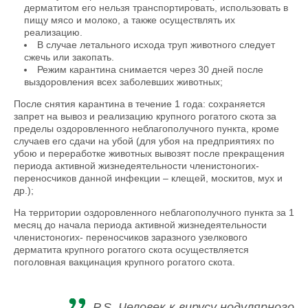
дерматитом его нельзя транспортировать, использовать в
пищу мясо и молоко, а также осуществлять их
реализацию.
В случае летального исхода труп животного следует
сжечь или закопать.
Режим карантина снимается через 30 дней после
выздоровления всех заболевших животных;
После снятия карантина в течение 1 года: сохраняется
запрет на вывоз и реализацию крупного рогатого скота за
пределы оздоровленного неблагополучного пункта, кроме
случаев его сдачи на убой (для убоя на предприятиях по
убою и переработке животных вывозят после прекращения
периода активной жизнедеятельности членистоногих-
переносчиков данной инфекции – клещей, москитов, мух и
др.);
На территории оздоровленного неблагополучного пункта за 1
месяц до начала периода активной жизнедеятельности
членистоногих- переносчиков заразного узелкового
дерматита крупного рогатого скота осуществляется
поголовная вакцинация крупного рогатого скота.
P.S. Человек к вирусу нодулярного