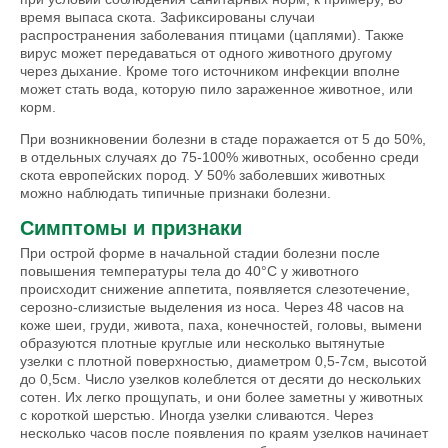
время выпаса скота. Зафиксированы случаи
распространения заболевания птицами (цаплями). Также
вирус может передаваться от одного животного другому
через дыхание. Кроме того источником инфекции вполне
может стать вода, которую пило зараженное животное, или
корм.
При возникновении болезни в стаде поражается от 5 до 50%,
в отдельных случаях до 75-100% животных, особенно среди
скота европейских пород. У 50% заболевших животных
можно наблюдать типичные признаки болезни.
Симптомы и признаки
При острой форме в начальной стадии болезни после
повышения температуры тела до 40°С у животного
происходит снижение аппетита, появляется слезотечение,
серозно-слизистые выделения из носа. Через 48 часов на
коже шеи, груди, живота, паха, конечностей, головы, вымени
образуются плотные круглые или несколько вытянутые
узелки с плотной поверхностью, диаметром 0,5-7см, высотой
до 0,5см. Число узелков колеблется от десяти до нескольких
сотен. Их легко прощупать, и они более заметны у животных
с короткой шерстью. Иногда узелки сливаются. Через
несколько часов после появления по краям узелков начинает