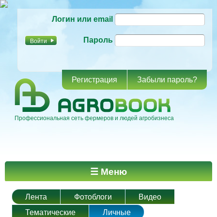
Перейти к
Логин или email
основному
содержанию
Пароль
Регистрация
Забыли пароль?
Профессиональная сеть фермеров и людей агробизнеса
Главное меню
☰ Меню
Лента
Фотоблоги
Видео
Тематические
Личные