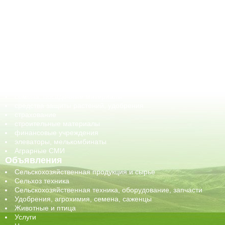
АПК-Каталог
АПК-органы управления
ветеринарные препараты, ветеринарные учреждения
ГСМ, биотопливо
корма, добавки для животных
оборудование для АПК, промышленное, весовое
обучение
сельхозпроизводители / сельхозпредприятия
сельхозтехника, запчасти
семена, посадочные материалы
средства защиты растений, удобрения
страхование
строительные материалы
финансовые учреждения
элеваторы, мелькомбинаты
Аграрные СМИ
Объявления
Сельскохозяйственная продукция и сырье
Сельхоз техника
Сельскохозяйственная техника, оборудование, запчасти
Удобрения, агрохимия, семена, саженцы
Животные и птица
Услуги