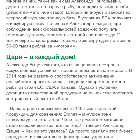
Многие из них, также как и сам Александр Григорьевич,
держат не только товарную рыбу, но и родительские особи
(ремонтно-маточное стадо), которых чипируют и заносят во
всероссийскую электронную базу. В условиях ЛПХ получают
и инкубируют икру. По словам Александра Емцева, при
соблюдении всех формальностей возможно получать
генетическую икру, стоимость которой составляет до 11
тысяч евро за килограмм. Товарную же икру сдают оптом по
50-60 тысяч рублей за килограмм.
Царя – в каждый дом!
Александр Емцев считает, что выращивание осетров в
искусственных условиях – новая и перспективная отрасль. В
2014 году её развитию способствовали антисанкции
российского правительства – введение запрета на импорт
рыбы из стран ЕС, США и Канады. Однако в условиях
дефицита отечественной продукции на рынок стал поступать
контрафактный осётр из Китая.
– Наша страна производит всего 140 тысяч тонн этой
продукции, для сравнения: Египет – миллион тонн
аквакультуры и столько же Чили, где ремонтно-маточное
стадо создали всего за четыре года! – говорит Александр
Емцев. – Как им это удалось? Да просто сделали этот бизнес
народным, исключительно фермерским: упростили