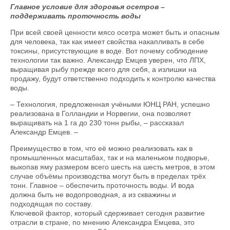
Главное условие для здоровья осетров –
поддерживать проточность воды
При всей своей ценности мясо осетра может быть и опасным
для человека, так как имеет свойства накапливать в себе
токсины, присутствую­щие в воде. Вот почему соблюдение
технологии так важно. Александр Емцев уверен, что ЛПХ,
выращивая рыбу прежде всего для себя, а излишки на
продажу, будут ответственно подходить к контролю качества
воды.
– Технология, предложенная учёными ЮНЦ РАН, успешно
реализована в Голландии и Норвегии, она позволяет
выращивать на 1 га до 230 тонн рыбы, – рассказал
Александр Емцев. –
Преимущество в том, что её можно реализовать как в
промышленных масштабах, так и на маленьком подворье,
выкопав яму размером всего шесть на шесть метров, в этом
случае объёмы производства могут быть в пределах трёх
тонн. Главное – обеспечить проточность воды. И вода
должна быть не водопроводная, а из скважины и
подходящая по составу.
Ключевой фактор, который сдерживает сегодня развитие
отрасли в стране, по мнению Александра Емцева, это