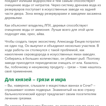
поедают излишки водорослей и тем самым способствуют
очищению воды от нитратов. Через систему дренажа вода из
резервуаров поступает в искусственные заводи на задней
части двора. Зона между резервуарами и заводями засажена
деревьями.
Как объясняет владелец ЛПХ, деревья способствуют
очищению воды от аммония. Лучше всего для этой цели
подходят ива, орех, айва.
Чтобы создать такую экосистему, Александр Емцев потратил
не один год. Он выкупил и объединил несколько участков. В
ходе работы он столк­нулся с такой проблемой, как
накопление сероводорода в искусственных ямах-заводях.
Собираясь в больших количествах, он убивает рыб. Поэтому
заводи приходится перио­­дически очищать от ила. Казалось
бы, побочному и ненужному продукту – грязи – тоже нашлось
своё применение.
Для князей – грязи и икра
– Вы, наверное, слышали о мацестовых ваннах в Сочи? –
спрашивает хозяин подворья. Знаменитый на всю страну
бальнеологический курорт предлагает своим посетителям
лечение грязями.
По словам Александра Емцева, он потратил четыре года на