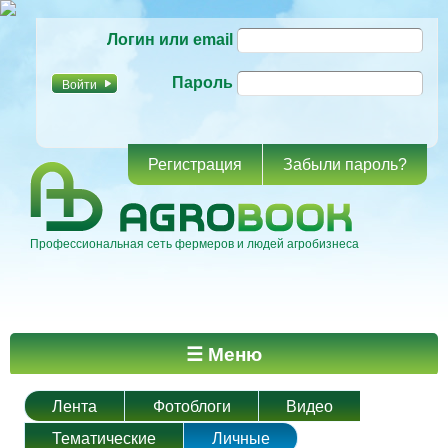
Перейти к
Логин или email
основному
содержанию
Пароль
Регистрация
Забыли пароль?
Профессиональная сеть фермеров и людей агробизнеса
Главное меню
☰ Меню
Лента
Фотоблоги
Видео
Тематические
Личные