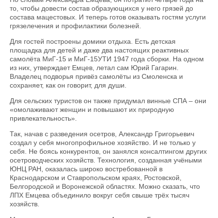
то, чтобы довести состав образую­щихся у него грязей до
состава мацестовых. И теперь готов оказывать гостям услуги
грязелечения и профилактики болезней.
Для гостей построены домики отдыха. Есть детская
площадка для детей и даже два настоя­щих реактивных
самолёта МиГ-15 и МиГ-15УТИ 1947 года сборки. На одном
из них, утверждает Емцев, летал сам Юрий Гагарин.
Владелец подворья привёз самолёты из Смоленска и
сохраняет, как он говорит, для души.
Для сельских туристов он также придумал винные СПА – они
«омолаживают женщин и повышают их природную
привлекательность».
Так, начав с разведения осетров, Александр Григорьевич
создал у себя многопрофильное хозяйство. И не только у
себя. Не боясь конкурентов, он занялся консалтингом других
осетроводческих хозяйств. Технология, созданная учёными
ЮНЦ РАН, оказалась широко востребованной в
Краснодарском и Ставропольском краях, Ростовской,
Белгородской и Воронежской областях. Можно сказать, что
ЛПХ Емцева объединило вокруг себя свыше трёх тысяч
хозяйств.