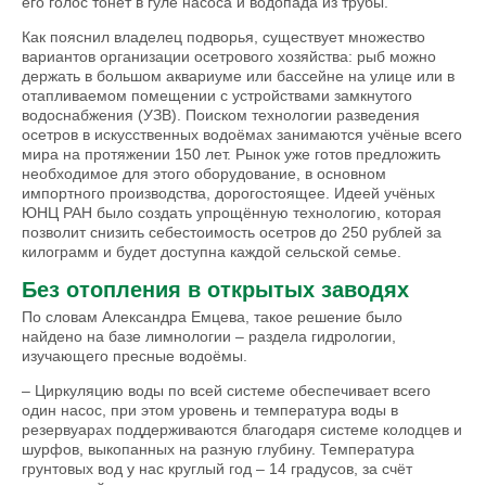
его голос тонет в гуле насоса и водопада из трубы.
Как пояснил владелец подворья, существует множество
вариантов организации осетрового хозяйства: рыб можно
держать в большом аквариуме или бассейне на улице или в
отапливаемом помещении с устройствами замкнутого
водоснабжения (УЗВ). Поиском технологии разведения
осетров в искусственных водоёмах занимаются учёные всего
мира на протяжении 150 лет. Рынок уже готов предложить
необходимое для этого оборудование, в основном
импортного производства, дорогостоящее. Идеей учёных
ЮНЦ РАН было создать упрощённую технологию, которая
позволит снизить себестоимость осетров до 250 рублей за
килограмм и будет доступна каждой сельской семье.
Без отопления в открытых заводях
По словам Александра Емцева, такое решение было
найдено на базе лимнологии – раздела гидрологии,
изучающего пресные водоёмы.
– Циркуляцию воды по всей системе обеспечивает всего
один насос, при этом уровень и температура воды в
резервуарах поддерживаются благодаря системе колодцев и
шурфов, выкопанных на разную глубину. Температура
грунтовых вод у нас круглый год – 14 градусов, за счёт