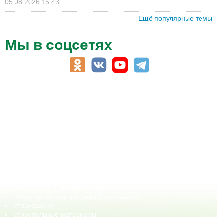
05.08.2026 15:43
Ещё популярные темы
Мы в соцсетях
АПК-Каталог
АПК-органы управления
ветеринарные препараты, ветеринарные учреждения
ГСМ, биотопливо
корма, добавки для животных
оборудование для АПК, промышленное, весовое
обучение
сельхозпроизводители / сельхозпредприятия
сельхозтехника, запчасти
семена, посадочные материалы
средства защиты растений, удобрения
страхование
строительные материалы