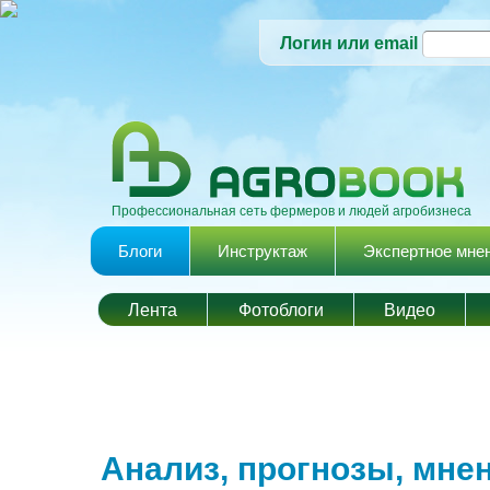
Логин или email
Профессиональная сеть фермеров и людей агробизнеса
Главное меню
Блоги
Инструктаж
Экспертное мне
Лента
Фотоблоги
Видео
Анализ, прогнозы, мне