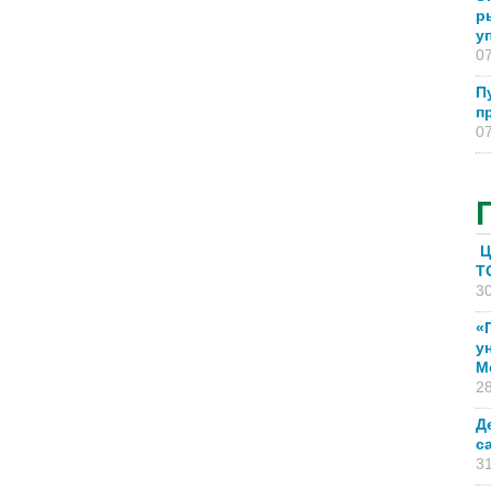
р
у
07
П
п
07
Ц
T
30
«
у
М
28
Д
с
31