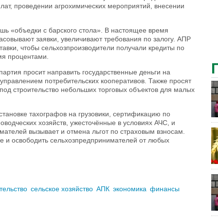
плат, проведении агрохимических мероприятий, внесении
ишь «объедки с барского стола». В настоящее время
асовывают заявки, увеличивают требования по залогу. АПР
тавки, чтобы сельхозпроизводители получали кредиты по
мя процентами.
партия просит направить государственные деньги на
 управлением потребительских кооперативов. Также просят
 под строительство небольших торговых объектов для малых
становке тахографов на грузовики, сертификацию по
водческих хозяйств, ужесточённые в условиях АЧС, и
имателей вызывает и отмена льгот по страховым взносам.
ке и освободить сельхозпредпринимателей от любых
тельство
сельское хозяйство
АПК
экономика
финансы