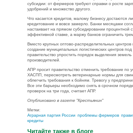
субсидии: от фермеров требуют справки о росте зар
удобрений и множество другого.
Что касается кредитов, малому бизнесу достаются л
кредитование и вовсе замерло. Банки месяцами согл
настаивает на прямом субсидировании процентной с
эффективной ставке, а маржу банков ограничить тре
Вместо крупных оптово-распределительных центров 
создание муниципальных логистических центров под
правительство упростить порядок выделения земель
производителей.
АПР просит правительство отменить требование по у
ХАСПП, пересмотреть ветеринарные нормы для свино
облегчить требования к бойням. Тревогу у предприн
Все эти барьеры необходимо снять в срочном поряд
проверок на три года, считает АПР.
Опубликовано в газете "Крестьянин"
Метки:
Аграрная партия России
проблемы фермеров
прави
кредиты
Читайте также в блоге