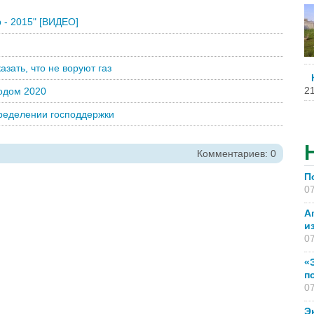
 - 2015" [ВИДЕО]
зать, что не воруют газ
21
одом 2020
ределении господдержки
Комментариев: 0
П
07
А
и
07
«
п
07
Э