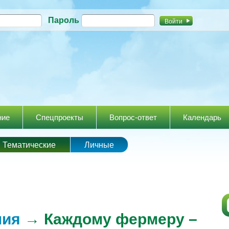
Перейти к
Пароль
основному
содержанию
ние
Спецпроекты
Вопрос-ответ
Календарь
Тематические
Личные
ния
→ Каждому фермеру –