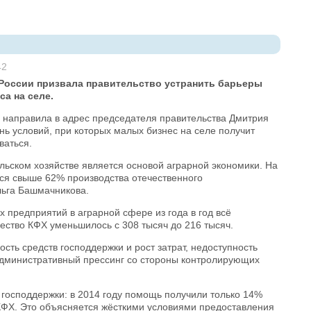
42
 России призвала правительство устранить барьеры
са на селе.
 направила в адрес председателя правительства Дмитрия
ь условий, при которых малых бизнес на селе получит
ваться.
льском хозяйстве является основой аграрной экономики. На
ся свыше 62% производства отечественного
льга Башмачникова.
 предприятий в аграрной сфере из года в год всё
ество КФХ уменьшилось с 308 тысяч до 216 тысяч.
ть средств господдержки и рост затрат, недоступность
 административный прессинг со стороны контролирующих
господдержки: в 2014 году помощь получили только 14%
 КФХ. Это объясняется жёсткими условиями предоставления