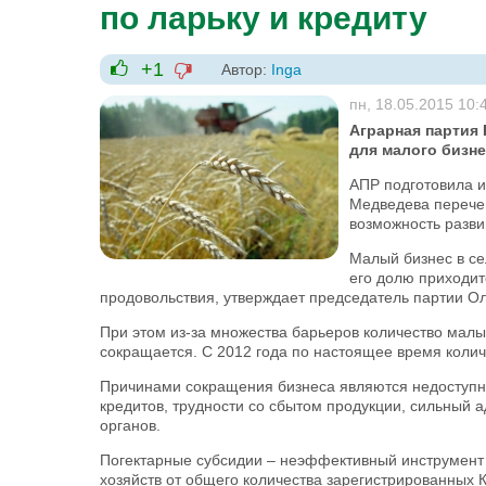
по ларьку и кредиту
+1
Автор:
Inga
-1
+1
пн, 18.05.2015 10:
Аграрная партия
для малого бизне
АПР подготовила и
Медведева перечен
возможность разви
Малый бизнес в се
его долю приходит
продовольствия, утверждает председатель партии О
При этом из-за множества барьеров количество малых
сокращается. С 2012 года по настоящее время колич
Причинами сокращения бизнеса являются недоступнос
кредитов, трудности со сбытом продукции, сильный
органов.
Погектарные субсидии – неэффективный инструмент 
хозяйств от общего количества зарегистрированных