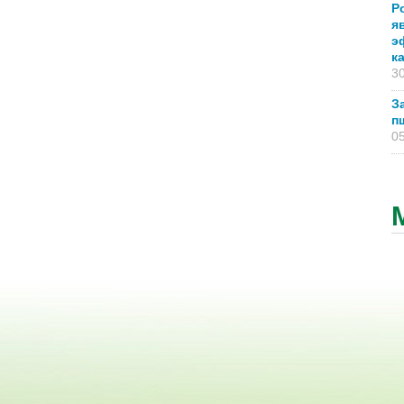
Р
я
э
к
30
З
п
05