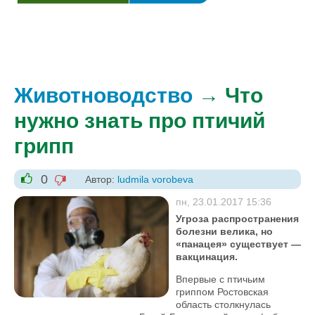
Животноводство
→ Что
нужно знать про птичий
грипп
0
Автор:
ludmila vorobeva
-1
+1
пн, 23.01.2017 15:36
Угроза распространения
болезни велика, но
«панацея» существует —
вакцинация.
Впервые с птичьим
гриппом Ростовская
область столкнулась