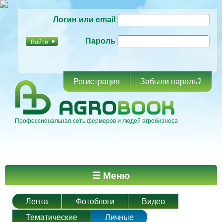
Перейти к
Логин или email
основному
содержанию
Пароль
Регистрация
Забыли пароль?
Профессиональная сеть фермеров и людей агробизнеса
Главное меню
☰ Меню
Лента
Фотоблоги
Видео
Тематические
Личные