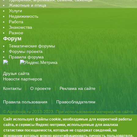
Животные и птица
Услуги
Недвижимость
Работа
Знакомства
Разное
Форум
Тематические форумы
Форумы проекта
Правила форума
Друзья сайта
Новости партнеров
Контакты
О проекте
Реклама на сайте
Правила пользования
Правообладателям
© Agrobook.ru 2013-2023. При использовании материалов сайта
активная ссылка на публикацию обязательна.
Сайт использует файлы cookie, необходимые для корректной работы
344000, Ростов-на-Дону, ул. Города Волос, д.6, 8 этаж, офис 803
сайта, и сервисы Яндекс-метрики, используемые для анализа
статистики посещаемости, которые не содержат сведений, на
Тел./факс: +7 (863) 282-83-13 e-mail:
info@agrobook.ru
основании которых можно идентифицировать личность пользователя.