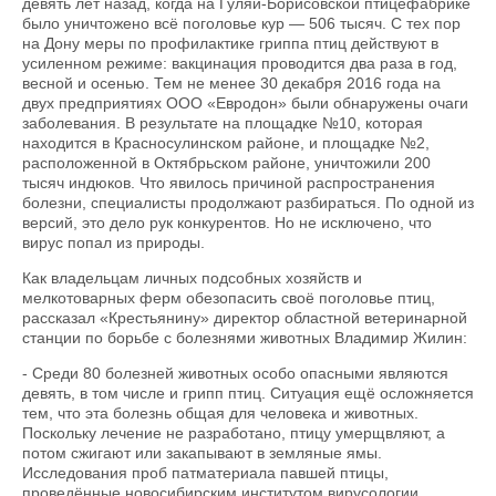
девять лет назад, когда на Гуляй-Борисовской птицефабрике
было уничтожено всё поголовье кур — 506 тысяч. С тех пор
на Дону меры по профилактике гриппа птиц действуют в
усиленном режиме: вакцинация проводится два раза в год,
весной и осенью. Тем не менее 30 декабря 2016 года на
двух предприятиях ООО «Евродон» были обнаружены очаги
заболевания. В результате на площадке №10, которая
находится в Красносулинском районе, и площадке №2,
расположенной в Октябрьском районе, уничтожили 200
тысяч индюков. Что явилось причиной распространения
болезни, специалисты продолжают разбираться. По одной из
версий, это дело рук конкурентов. Но не исключено, что
вирус попал из природы.
Как владельцам личных подсобных хозяйств и
мелкотоварных ферм обезопасить своё поголовье птиц,
рассказал «Крестьянину» директор областной ветеринарной
станции по борьбе с болезнями животных Владимир Жилин:
- Среди 80 болезней животных особо опасными являются
девять, в том числе и грипп птиц. Ситуация ещё осложняется
тем, что эта болезнь общая для человека и животных.
Поскольку лечение не разработано, птицу умерщвляют, а
потом сжигают или закапывают в земляные ямы.
Исследования проб патматериала павшей птицы,
проведённые новосибирским институтом вирусологии,