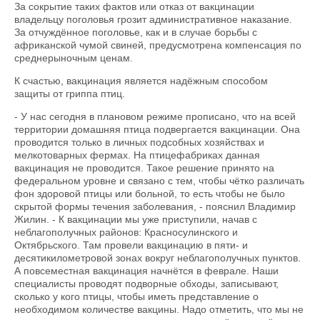
За сокрытие таких фактов или отказ от вакцинации
владельцу поголовья грозит административное наказание.
За отчуждённое поголовье, как и в случае борьбы с
африканской чумой свиней, предусмотрена компенсация по
среднерыночным ценам.
К счастью, вакцинация является надёжным способом
защиты от гриппа птиц.
- У нас сегодня в плановом режиме прописано, что на всей
территории домашняя птица подвергается вакцинации. Она
проводится только в личных подсобных хозяйствах и
мелкотоварных фермах. На птицефабриках данная
вакцинация не проводится. Такое решение принято на
федеральном уровне и связано с тем, чтобы чётко различать
фон здоровой птицы или больной, то есть чтобы не было
скрытой формы течения заболевания, - пояснил Владимир
Жилин. - К вакцинации мы уже приступили, начав с
неблагополучных районов: Красносулинского и
Октябрьского. Там провели вакцинацию в пяти- и
десятикилометровой зонах вокруг неблагополучных пунктов.
А повсеместная вакцинация начнётся в феврале. Наши
специалисты проводят подворные обходы, записывают,
сколько у кого птицы, чтобы иметь представление о
необходимом количестве вакцины. Надо отметить, что мы не