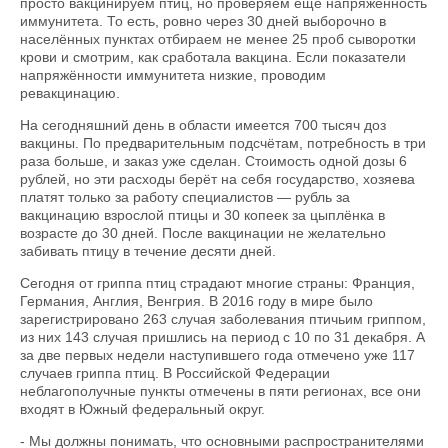
просто вакцинируем птиц, но проверяем ещё напряжённость
иммунитета. То есть, ровно через 30 дней выборочно в
населённых пунктах отбираем не менее 25 проб сыворотки
крови и смотрим, как сработала вакцина. Если показатели
напряжённости иммунитета низкие, проводим
ревакцинацию.
На сегодняшний день в области имеется 700 тысяч доз
вакцины. По предварительным подсчётам, потребность в три
раза больше, и заказ уже сделан. Стоимость одной дозы 6
рублей, но эти расходы берёт на себя государство, хозяева
платят только за работу специалистов — рубль за
вакцинацию взрослой птицы и 30 копеек за цыплёнка в
возрасте до 30 дней. После вакцинации не желательно
забивать птицу в течение десяти дней.
Сегодня от гриппа птиц страдают многие страны: Франция,
Германия, Англия, Венгрия. В 2016 году в мире было
зарегистрировано 263 случая заболевания птичьим гриппом,
из них 143 случая пришлись на период с 10 по 31 декабря. А
за две первых недели наступившего года отмечено уже 117
случаев гриппа птиц. В Российской Федерации
неблагополучные пункты отмечены в пяти регионах, все они
входят в Южный федеральный округ.
- Мы должны понимать, что основными распространителями