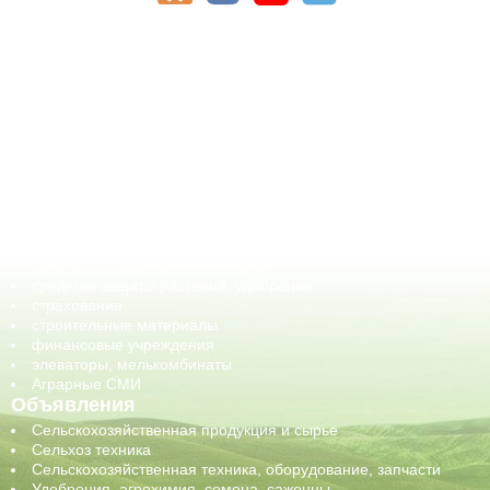
АПК-Каталог
АПК-органы управления
ветеринарные препараты, ветеринарные учреждения
ГСМ, биотопливо
корма, добавки для животных
оборудование для АПК, промышленное, весовое
обучение
сельхозпроизводители / сельхозпредприятия
сельхозтехника, запчасти
семена, посадочные материалы
средства защиты растений, удобрения
страхование
строительные материалы
финансовые учреждения
элеваторы, мелькомбинаты
Аграрные СМИ
Объявления
Сельскохозяйственная продукция и сырье
Сельхоз техника
Сельскохозяйственная техника, оборудование, запчасти
Удобрения, агрохимия, семена, саженцы