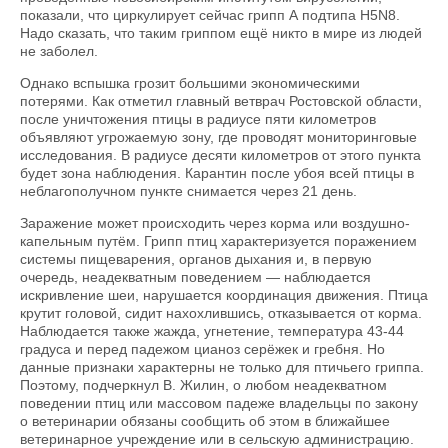
показали, что циркулирует сейчас грипп А подтипа Н5N8.
Надо сказать, что таким гриппом ещё никто в мире из людей
не заболел.
Однако вспышка грозит большими экономическими
потерями. Как отметил главный ветврач Ростовской области,
после уничтожения птицы в радиусе пяти километров
объявляют угрожаемую зону, где проводят мониторинговые
исследования. В радиусе десяти километров от этого пункта
будет зона наблюдения. Карантин после убоя всей птицы в
неблагополучном пункте снимается через 21 день.
Заражение может происходить через корма или воздушно-
капельным путём. Грипп птиц характеризуется поражением
системы пищеварения, органов дыхания и, в первую
очередь, неадекватным поведением — наблюдается
искривление шеи, нарушается координация движения. Птица
крутит головой, сидит нахохлившись, отказывается от корма.
Наблюдается также жажда, угнетение, температура 43-44
градуса и перед падежом цианоз серёжек и гребня. Но
данные признаки характерны не только для птичьего гриппа.
Поэтому, подчеркнул В. Жилин, о любом неадекватном
поведении птиц или массовом падеже владельцы по закону
о ветеринарии обязаны сообщить об этом в ближайшее
ветеринарное учреждение или в сельскую администрацию.