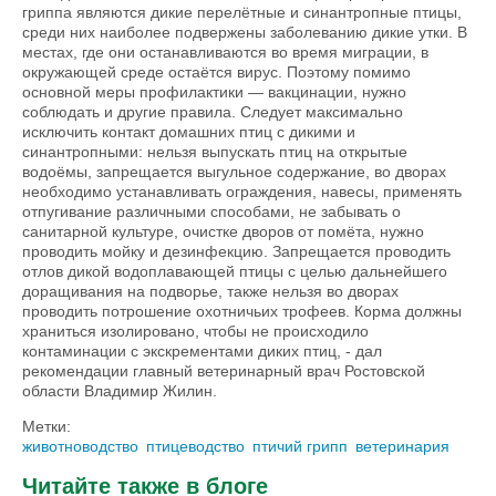
гриппа являются дикие перелётные и синантропные птицы,
среди них наиболее подвержены заболеванию дикие утки. В
местах, где они останавливаются во время миграции, в
окружающей среде остаётся вирус. Поэтому помимо
основной меры профилактики — вакцинации, нужно
соблюдать и другие правила. Следует максимально
исключить контакт домашних птиц с дикими и
синантропными: нельзя выпускать птиц на открытые
водоёмы, запрещается выгульное содержание, во дворах
необходимо устанавливать ограждения, навесы, применять
отпугивание различными способами, не забывать о
санитарной культуре, очистке дворов от помёта, нужно
проводить мойку и дезинфекцию. Запрещается проводить
отлов дикой водоплавающей птицы с целью дальнейшего
доращивания на подворье, также нельзя во дворах
проводить потрошение охотничьих трофеев. Корма должны
храниться изолировано, чтобы не происходило
контаминации с экскрементами диких птиц, - дал
рекомендации главный ветеринарный врач Ростовской
области Владимир Жилин.
Метки:
животноводство
птицеводство
птичий грипп
ветеринария
Читайте также в блоге